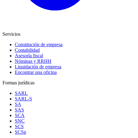
Servicios
Constitución de empresa
Contabilidad
Asesoría fiscal
Nóminas y RRHH
Liquidación de empresa
Encontrar una oficina
Formas jurídicas
SARL
SARL-S
SA
SAS
SCA
SNC
SCS
SCSp