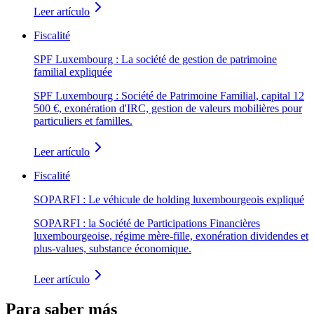
Leer artículo
Fiscalité
SPF Luxembourg : La société de gestion de patrimoine
familial expliquée
SPF Luxembourg : Société de Patrimoine Familial, capital 12
500 €, exonération d'IRC, gestion de valeurs mobilières pour
particuliers et familles.
Leer artículo
Fiscalité
SOPARFI : Le véhicule de holding luxembourgeois expliqué
SOPARFI : la Société de Participations Financières
luxembourgeoise, régime mère-fille, exonération dividendes et
plus-values, substance économique.
Leer artículo
Para saber más