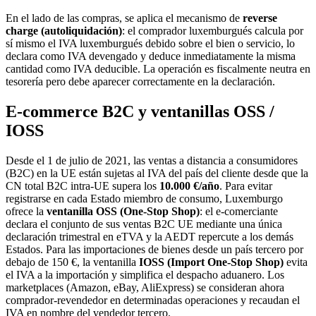
En el lado de las compras, se aplica el mecanismo de
reverse
charge (autoliquidación)
: el comprador luxemburgués calcula por
sí mismo el IVA luxemburgués debido sobre el bien o servicio, lo
declara como IVA devengado y deduce inmediatamente la misma
cantidad como IVA deducible. La operación es fiscalmente neutra en
tesorería pero debe aparecer correctamente en la declaración.
E-commerce B2C y ventanillas OSS /
IOSS
Desde el 1 de julio de 2021, las ventas a distancia a consumidores
(B2C) en la UE están sujetas al IVA del país del cliente desde que la
CN total B2C intra-UE supera los
10.000 €/año
. Para evitar
registrarse en cada Estado miembro de consumo, Luxemburgo
ofrece la
ventanilla OSS (One-Stop Shop)
: el e-comerciante
declara el conjunto de sus ventas B2C UE mediante una única
declaración trimestral en eTVA y la AEDT repercute a los demás
Estados. Para las importaciones de bienes desde un país tercero por
debajo de 150 €, la ventanilla
IOSS (Import One-Stop Shop)
evita
el IVA a la importación y simplifica el despacho aduanero. Los
marketplaces (Amazon, eBay, AliExpress) se consideran ahora
comprador-revendedor en determinadas operaciones y recaudan el
IVA en nombre del vendedor tercero.