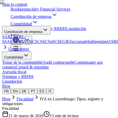
Skip to content
Bookkeeper
.lu
by Financial Services
Constitución de empresa
Contabilidad
Asesoría fiscal
Nóminas y RRHH
Liquidación
Constitución de empresa
Blog
SARL
SARL-
S
SA
SAS
SCA
SNC
SCS
SCSp
SC
SE
GIE
Succursale
Indépendant
ASB
ES
Contáctenos
Contabilidad
Tenue de la comptabilité
Audit contractuelle
Commissaire aux
comptes
Conseil & reporting
Asesoría fiscal
Nóminas y RRHH
Liquidación
Blog
FR
EN
DE
PT
ES
IT
Blog
Fiscalidad
IVA en Luxemburgo: Tipos, registro y
obligaciones
Fiscalidad
21 de marzo de 2026
15 min de lectura