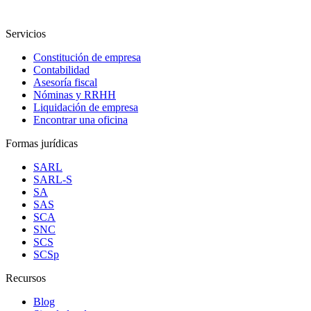
Servicios
Constitución de empresa
Contabilidad
Asesoría fiscal
Nóminas y RRHH
Liquidación de empresa
Encontrar una oficina
Formas jurídicas
SARL
SARL-S
SA
SAS
SCA
SNC
SCS
SCSp
Recursos
Blog