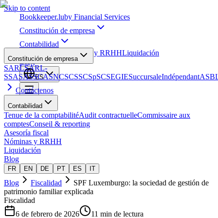
Skip to content
Bookkeeper
.lu
by Financial Services
Constitución de empresa
Contabilidad
Asesoría fiscal
Nóminas y RRHH
Liquidación
Constitución de empresa
Blog
SARL
SARL-
S
SA
SAS
SCA
SNC
SCS
SCSp
SC
SE
GIE
Succursale
Indépendant
ASB
ES
Contáctenos
Contabilidad
Tenue de la comptabilité
Audit contractuelle
Commissaire aux
comptes
Conseil & reporting
Asesoría fiscal
Nóminas y RRHH
Liquidación
Blog
FR
EN
DE
PT
ES
IT
Blog
Fiscalidad
SPF Luxemburgo: la sociedad de gestión de
patrimonio familiar explicada
Fiscalidad
6 de febrero de 2026
11 min de lectura