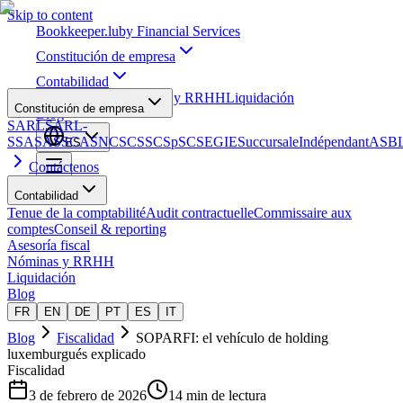
Skip to content
Bookkeeper
.lu
by Financial Services
Constitución de empresa
Contabilidad
Asesoría fiscal
Nóminas y RRHH
Liquidación
Constitución de empresa
Blog
SARL
SARL-
S
SA
SAS
SCA
SNC
SCS
SCSp
SC
SE
GIE
Succursale
Indépendant
ASB
ES
Contáctenos
Contabilidad
Tenue de la comptabilité
Audit contractuelle
Commissaire aux
comptes
Conseil & reporting
Asesoría fiscal
Nóminas y RRHH
Liquidación
Blog
FR
EN
DE
PT
ES
IT
Blog
Fiscalidad
SOPARFI: el vehículo de holding
luxemburgués explicado
Fiscalidad
3 de febrero de 2026
14 min de lectura