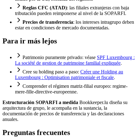
Reglas CFC (ATAD)
: las filiales extranjeras con baja
tributación pueden reimponerse al nivel de la SOPARFI.
Precios de transferencia
: los intereses intragrupo deben
estar en condiciones de mercado documentadas.
Para ir más lejos
Patrimonio puramente privado: véase
SPF Luxembourg :
La société de gestion de patrimoine familial expliquée
.
Cree su holding paso a paso:
Créer une Holding au
Luxembourg : Optimisation patrimoniale et fiscale
.
Comprender el régimen matriz-filial europeo:
regime-
mere-fille-directive-europeenne
.
Estructuración SOPARFI a medida
Bookkeeper.lu diseña su
arquitectura de grupo, le acompaña en la sustancia, la
documentación de precios de transferencia y las declaraciones
anuales.
Preguntas frecuentes