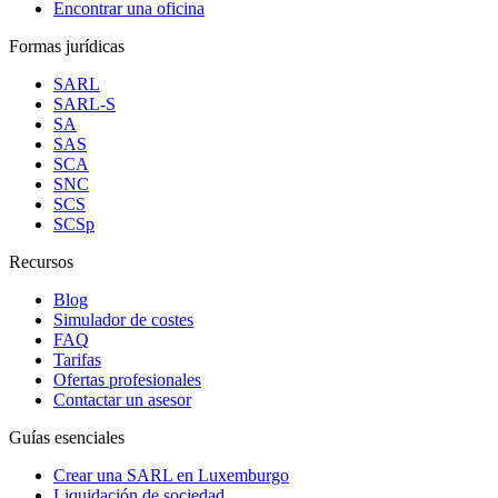
Encontrar una oficina
Formas jurídicas
SARL
SARL-S
SA
SAS
SCA
SNC
SCS
SCSp
Recursos
Blog
Simulador de costes
FAQ
Tarifas
Ofertas profesionales
Contactar un asesor
Guías esenciales
Crear una SARL en Luxemburgo
Liquidación de sociedad