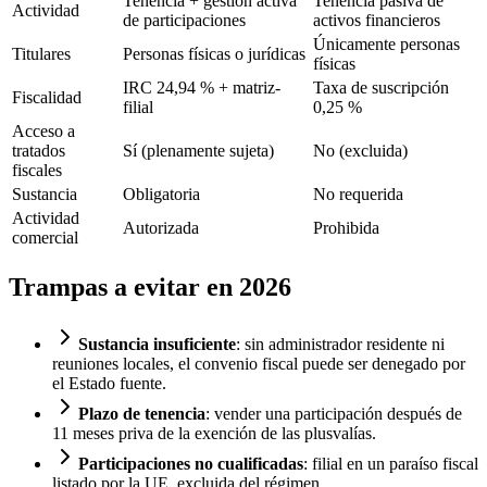
Tenencia + gestión activa
Tenencia pasiva de
Actividad
de participaciones
activos financieros
Únicamente personas
Titulares
Personas físicas o jurídicas
físicas
IRC 24,94 % + matriz-
Taxa de suscripción
Fiscalidad
filial
0,25 %
Acceso a
tratados
Sí (plenamente sujeta)
No (excluida)
fiscales
Sustancia
Obligatoria
No requerida
Actividad
Autorizada
Prohibida
comercial
Trampas a evitar en 2026
Sustancia insuficiente
: sin administrador residente ni
reuniones locales, el convenio fiscal puede ser denegado por
el Estado fuente.
Plazo de tenencia
: vender una participación después de
11 meses priva de la exención de las plusvalías.
Participaciones no cualificadas
: filial en un paraíso fiscal
listado por la UE, excluida del régimen.