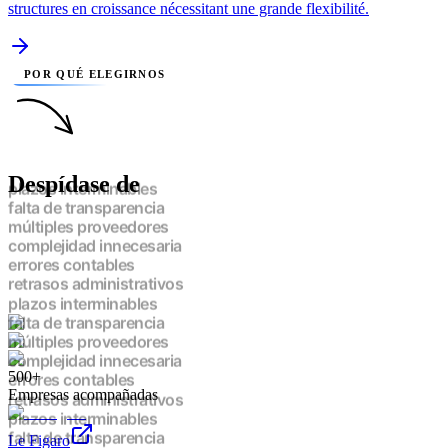
structures en croissance nécessitant une grande flexibilité.
POR QUÉ ELEGIRNOS
Despídase de
plazos interminables
falta de transparencia
múltiples proveedores
complejidad innecesaria
errores contables
retrasos administrativos
plazos interminables
falta de transparencia
múltiples proveedores
complejidad innecesaria
500+
errores contables
Empresas acompañadas
retrasos administrativos
plazos interminables
falta de transparencia
Le Figaro