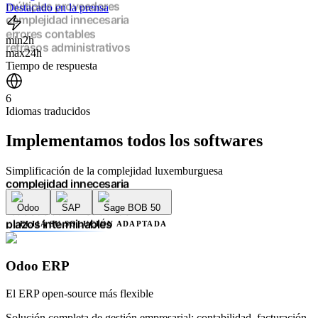
múltiples proveedores
Destacado en la prensa
complejidad innecesaria
errores contables
min
2h
retrasos administrativos
max
24h
plazos interminables
Tiempo de respuesta
falta de transparencia
múltiples proveedores
6
complejidad innecesaria
Idiomas traducidos
errores contables
retrasos administrativos
Implementamos
todos los softwares
plazos interminables
falta de transparencia
múltiples proveedores
Simplificación de la complejidad luxemburguesa
complejidad innecesaria
errores contables
Odoo
SAP
Sage BOB 50
retrasos administrativos
plazos interminables
ELIJA SU SOLUCIÓN ADAPTADA
falta de transparencia
múltiples proveedores
complejidad innecesaria
Odoo ERP
errores contables
retrasos administrativos
El ERP open-source más flexible
Solución completa de gestión empresarial: contabilidad, facturación,