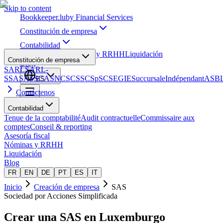
Skip to content
Bookkeeper
.lu
by Financial Services
Constitución de empresa
Contabilidad
Asesoría fiscal
Nóminas y RRHH
Liquidación
Constitución de empresa
Blog
SARL
SARL-
S
SA
SAS
SCA
SNC
SCS
SCSp
SC
SE
GIE
Succursale
Indépendant
ASB
ES
Contáctenos
Contabilidad
Tenue de la comptabilité
Audit contractuelle
Commissaire aux
comptes
Conseil & reporting
Asesoría fiscal
Nóminas y RRHH
Liquidación
Blog
FR
EN
DE
PT
ES
IT
Inicio
Creación de empresa
SAS
Sociedad por Acciones Simplificada
Crear una
SAS
en Luxemburgo