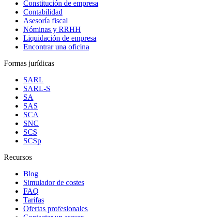
Constitución de empresa
Contabilidad
Asesoría fiscal
Nóminas y RRHH
Liquidación de empresa
Encontrar una oficina
Formas jurídicas
SARL
SARL-S
SA
SAS
SCA
SNC
SCS
SCSp
Recursos
Blog
Simulador de costes
FAQ
Tarifas
Ofertas profesionales