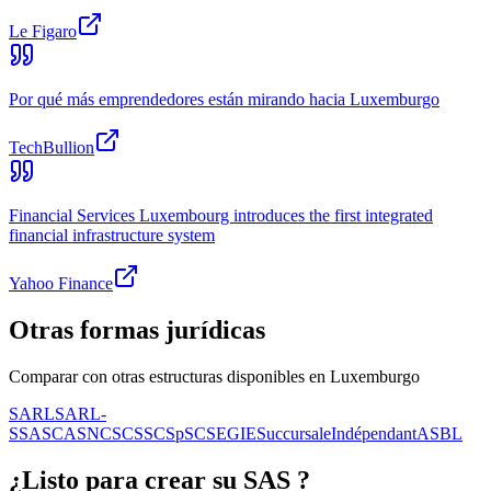
Le Figaro
Por qué más emprendedores están mirando hacia Luxemburgo
TechBullion
Financial Services Luxembourg introduces the first integrated
financial infrastructure system
Yahoo Finance
Otras formas jurídicas
Comparar con otras estructuras disponibles en Luxemburgo
SARL
SARL-
S
SA
SCA
SNC
SCS
SCSp
SC
SE
GIE
Succursale
Indépendant
ASBL
¿Listo para crear su
SAS
?