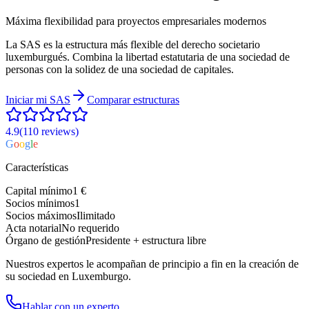
Máxima flexibilidad para proyectos empresariales modernos
La SAS es la estructura más flexible del derecho societario
luxemburgués. Combina la libertad estatutaria de una sociedad de
personas con la solidez de una sociedad de capitales.
Iniciar mi
SAS
Comparar estructuras
4.9
(110
reviews
)
G
o
o
g
l
e
Características
Capital mínimo
1 €
Socios mínimos
1
Socios máximos
Ilimitado
Acta notarial
No requerido
Órgano de gestión
Presidente + estructura libre
Nuestros expertos le acompañan de principio a fin en la creación de
su sociedad en Luxemburgo.
Hablar con un experto