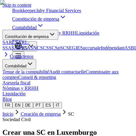
Skip to content
Bookkeeper
.lu
by Financial Services
Constitución de empresa
Contabilidad
Asesoría fiscal
Nóminas y RRHH
Liquidación
Constitución de empresa
Blog
SARL
SARL-
S
SA
SAS
SCA
SNC
SCS
SCSp
SC
SE
GIE
Succursale
Indépendant
ASB
ES
Contáctenos
Contabilidad
Tenue de la comptabilité
Audit contractuelle
Commissaire aux
comptes
Conseil & reporting
Asesoría fiscal
Nóminas y RRHH
Liquidación
Blog
FR
EN
DE
PT
ES
IT
Inicio
Creación de empresa
SC
Sociedad Civil
Crear una
SC
en Luxemburgo