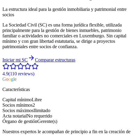
La estructura ideal para la gestión inmobiliaria y patrimonial entre
socios
La Sociedad Civil (SC) es una forma jurídica flexible, utilizada
principalmente para la gestión de bienes inmuebles, patrimonio
familiar o actividades no comerciales en Luxemburgo. Sin capital
mínimo y con gran libertad estatutaria, se dirige a proyectos
patrimoniales entre socios de confianza.
Iniciar mi
SC
Comparar estructuras
4.9
(110
reviews
)
G
o
o
g
l
e
Características
Capital mínimo
Libre
Socios mínimos
2
Socios máximos
Ilimitado
Acta notarial
No requerido
Órgano de gestión
Gerente(s)
Nuestros expertos le acompañan de principio a fin en la creación de