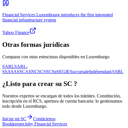
Financial Services Luxembourg introduces the first integrated
financial infrastructure system
Yahoo Finance
Otras formas jurídicas
Comparar con otras estructuras disponibles en Luxemburgo
SARL
SARL-
S
SA
SAS
SCA
SNC
SCS
SCSp
SE
GIE
Succursale
Indépendant
ASBL
¿Listo para crear su
SC
?
Nuestros expertos se encargan de todos los trámites. Constitución,
inscripción en el RCS, apertura de cuenta bancaria: lo gestionamos
todo desde Luxemburgo.
Iniciar mi
SC
Contáctenos
Bookkeeper
.lu
by Financial Services