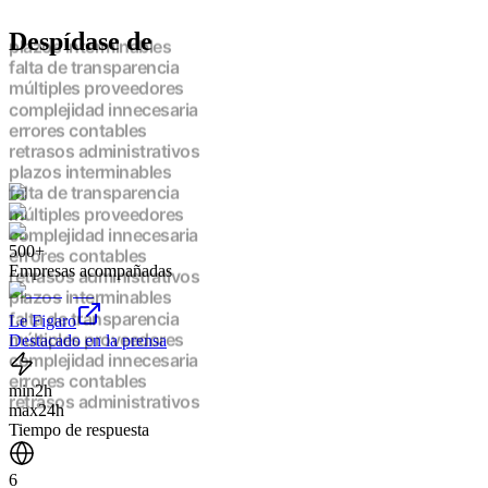
Despídase de
plazos interminables
falta de transparencia
múltiples proveedores
complejidad innecesaria
errores contables
retrasos administrativos
plazos interminables
falta de transparencia
múltiples proveedores
complejidad innecesaria
500+
errores contables
Empresas acompañadas
retrasos administrativos
plazos interminables
Le Figaro
falta de transparencia
Destacado en la prensa
múltiples proveedores
complejidad innecesaria
errores contables
min
2h
retrasos administrativos
max
24h
plazos interminables
Tiempo de respuesta
falta de transparencia
múltiples proveedores
6