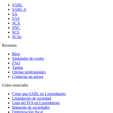
SARL
SARL-S
SA
SAS
SCA
SNC
SCS
SCSp
Recursos
Blog
Simulador de costes
FAQ
Tarifas
Ofertas profesionales
Contactar un asesor
Guías esenciales
Crear una SARL en Luxemburgo
Liquidación de sociedad
Guía del IVA en Luxemburgo
Impuesto de sociedades
Optimización fiscal