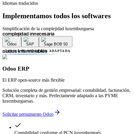
complejidad innecesaria
Idiomas traducidos
errores contables
retrasos administrativos
Implementamos
todos los softwares
plazos interminables
falta de transparencia
Simplificación de la complejidad luxemburguesa
múltiples proveedores
complejidad innecesaria
errores contables
Odoo
SAP
Sage BOB 50
retrasos administrativos
ELIJA SU SOLUCIÓN ADAPTADA
plazos interminables
falta de transparencia
múltiples proveedores
Odoo ERP
complejidad innecesaria
errores contables
El ERP open-source más flexible
retrasos administrativos
Solución completa de gestión empresarial: contabilidad, facturación,
CRM, inventario y más. Perfectamente adaptado a las PYME
luxemburguesas.
Solicitar presupuesto Odoo
Contabilidad conforme al PCN luxemburgués