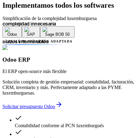
retrasos administrativos
Implementamos
todos los softwares
plazos interminables
falta de transparencia
Simplificación de la complejidad luxemburguesa
múltiples proveedores
complejidad innecesaria
errores contables
Odoo
SAP
Sage BOB 50
retrasos administrativos
ELIJA SU SOLUCIÓN ADAPTADA
plazos interminables
falta de transparencia
múltiples proveedores
Odoo ERP
complejidad innecesaria
errores contables
El ERP open-source más flexible
retrasos administrativos
Solución completa de gestión empresarial: contabilidad, facturación,
CRM, inventario y más. Perfectamente adaptado a las PYME
luxemburguesas.
Solicitar presupuesto Odoo
Contabilidad conforme al PCN luxemburgués