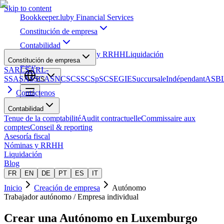
Skip to content
Bookkeeper
.lu
by Financial Services
Constitución de empresa
Contabilidad
Asesoría fiscal
Nóminas y RRHH
Liquidación
Constitución de empresa
Blog
SARL
SARL-
S
SA
SAS
SCA
SNC
SCS
SCSp
SC
SE
GIE
Succursale
Indépendant
ASB
ES
Contáctenos
Contabilidad
Tenue de la comptabilité
Audit contractuelle
Commissaire aux
comptes
Conseil & reporting
Asesoría fiscal
Nóminas y RRHH
Liquidación
Blog
FR
EN
DE
PT
ES
IT
Inicio
Creación de empresa
Autónomo
Trabajador autónomo / Empresa individual
Crear una
Autónomo
en Luxemburgo