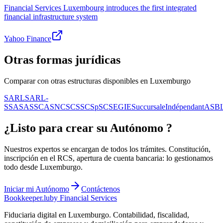
Financial Services Luxembourg introduces the first integrated
financial infrastructure system
Yahoo Finance
Otras formas jurídicas
Comparar con otras estructuras disponibles en Luxemburgo
SARL
SARL-
S
SA
SAS
SCA
SNC
SCS
SCSp
SC
SE
GIE
Succursale
Indépendant
ASB
¿Listo para crear su
Autónomo
?
Nuestros expertos se encargan de todos los trámites. Constitución,
inscripción en el RCS, apertura de cuenta bancaria: lo gestionamos
todo desde Luxemburgo.
Iniciar mi
Autónomo
Contáctenos
Bookkeeper
.lu
by Financial Services
Fiduciaria digital en Luxemburgo. Contabilidad, fiscalidad,