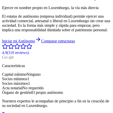
Ejercer en nombre propio en Luxemburgo, la vía más directa
El estatus de autónomo (empresa individual) permite ejercer una
actividad comercial, artesanal o liberal en Luxemburgo sin crear una
sociedad. Es la forma más simple y rápida para empezar, pero
implica una responsabilidad ilimitada sobre el patrimonio personal.
Iniciar mi
Autónomo
Comparar estructuras
4.9
(110
reviews
)
G
o
o
g
l
e
Características
Capital mínimo
Ninguno
Socios mínimos
1
Socios máximos
1
Acta notarial
No requerido
Órgano de gestión
El propio autónomo
Nuestros expertos le acompañan de principio a fin en la creación de
su sociedad en Luxemburgo.