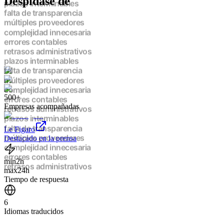
Despídase de
plazos interminables
falta de transparencia
múltiples proveedores
complejidad innecesaria
errores contables
retrasos administrativos
plazos interminables
falta de transparencia
múltiples proveedores
complejidad innecesaria
500+
errores contables
Empresas acompañadas
retrasos administrativos
plazos interminables
Le Figaro
falta de transparencia
Destacado en la prensa
múltiples proveedores
complejidad innecesaria
errores contables
min
2h
retrasos administrativos
max
24h
plazos interminables
Tiempo de respuesta
falta de transparencia
múltiples proveedores
6
complejidad innecesaria
Idiomas traducidos
errores contables