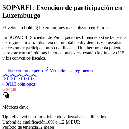
SOPARFI: Exención de participación
en
Luxemburgo
El vehículo holding luxemburgués más utilizado en Europa
La SOPARFI (Sociedad de Participaciones Financieras) se beneficia
del régimen matriz-filial: exención total de dividendos y plusvalías
de cesión de participaciones cualificadas. Una herramienta potente
para estructurar holdings internacionales respetando la directiva UE
y los convenios fiscales.
Hablar con un experto
Ver todos los regímenes
4.9
(110
opiniones
)
G
o
o
g
l
e
Métricas clave
Tipo efectivo
0% sobre dividendos/plusvalías cualificados
Umbral de cualificación
10% o 1,2 M EUR
Período de tenencia
12 meses