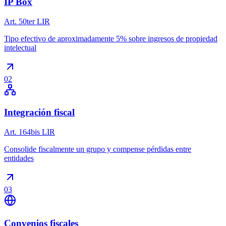
IP Box
Art. 50ter LIR
Tipo efectivo de aproximadamente 5% sobre ingresos de propiedad
intelectual
02
Integración fiscal
Art. 164bis LIR
Consolide fiscalmente un grupo y compense pérdidas entre
entidades
03
Convenios fiscales