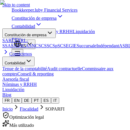
Skip to content
Bookkeeper
.lu
by Financial Services
Constitución de empresa
Contabilidad
Asesoría fiscal
Nóminas y RRHH
Liquidación
Constitución de empresa
Blog
SARL
SARL-
S
SA
SAS
SCA
SNC
SCS
SCSp
SC
SE
GIE
Succursale
Indépendant
ASB
ES
Contáctenos
Contabilidad
Tenue de la comptabilité
Audit contractuelle
Commissaire aux
comptes
Conseil & reporting
Asesoría fiscal
Nóminas y RRHH
Liquidación
Blog
FR
EN
DE
PT
ES
IT
Inicio
Fiscalidad
SOPARFI
Optimización legal
Más utilizado