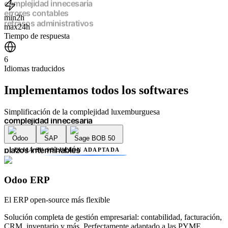
múltiples proveedores
complejidad innecesaria
min
2h
errores contables
max
24h
retrasos administrativos
Tiempo de respuesta
plazos interminables
falta de transparencia
6
múltiples proveedores
Idiomas traducidos
complejidad innecesaria
errores contables
Implementamos
todos los softwares
retrasos administrativos
plazos interminables
falta de transparencia
Simplificación de la complejidad luxemburguesa
múltiples proveedores
complejidad innecesaria
Odoo
SAP
Sage BOB 50
errores contables
retrasos administrativos
ELIJA SU SOLUCIÓN ADAPTADA
plazos interminables
falta de transparencia
múltiples proveedores
Odoo ERP
complejidad innecesaria
errores contables
El ERP open-source más flexible
retrasos administrativos
Solución completa de gestión empresarial: contabilidad, facturación,
CRM, inventario y más. Perfectamente adaptado a las PYME