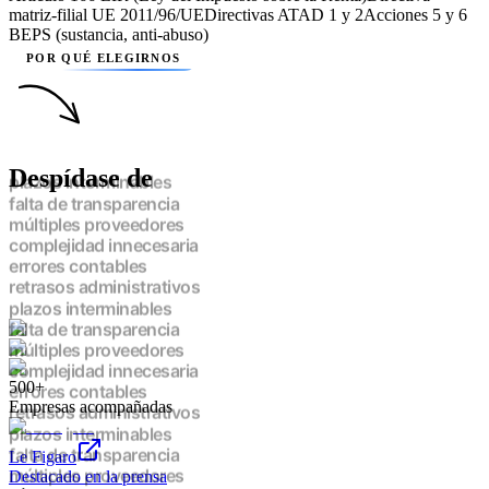
matriz-filial UE 2011/96/UE
Directivas ATAD 1 y 2
Acciones 5 y 6
BEPS (sustancia, anti-abuso)
POR QUÉ ELEGIRNOS
Despídase de
plazos interminables
falta de transparencia
múltiples proveedores
complejidad innecesaria
errores contables
retrasos administrativos
plazos interminables
falta de transparencia
múltiples proveedores
500+
complejidad innecesaria
Empresas acompañadas
errores contables
retrasos administrativos
plazos interminables
Le Figaro
falta de transparencia
Destacado en la prensa