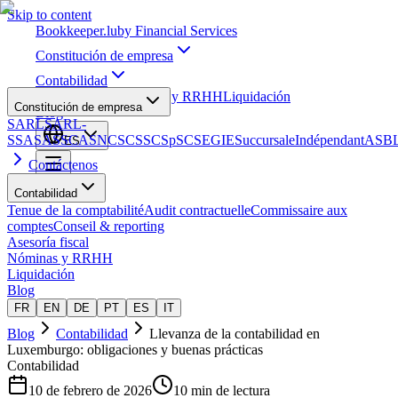
Skip to content
Bookkeeper
.lu
by Financial Services
Constitución de empresa
Contabilidad
Asesoría fiscal
Nóminas y RRHH
Liquidación
Constitución de empresa
Blog
SARL
SARL-
S
SA
SAS
SCA
SNC
SCS
SCSp
SC
SE
GIE
Succursale
Indépendant
ASB
ES
Contáctenos
Contabilidad
Tenue de la comptabilité
Audit contractuelle
Commissaire aux
comptes
Conseil & reporting
Asesoría fiscal
Nóminas y RRHH
Liquidación
Blog
FR
EN
DE
PT
ES
IT
Blog
Contabilidad
Llevanza de la contabilidad en
Luxemburgo: obligaciones y buenas prácticas
Contabilidad
10 de febrero de 2026
10 min de lectura