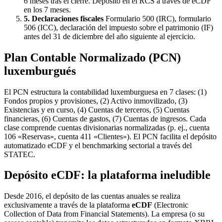
6 meses tras el cierre. Depósito en el RCS a través de eCDF
en los 7 meses.
5. Declaraciones fiscales
Formulario 500 (IRC), formulario
506 (ICC), declaración del impuesto sobre el patrimonio (IF)
antes del 31 de diciembre del año siguiente al ejercicio.
Plan Contable Normalizado (PCN)
luxemburgués
El PCN estructura la contabilidad luxemburguesa en 7 clases: (1)
Fondos propios y provisiones, (2) Activo inmovilizado, (3)
Existencias y en curso, (4) Cuentas de terceros, (5) Cuentas
financieras, (6) Cuentas de gastos, (7) Cuentas de ingresos. Cada
clase comprende cuentas divisionarias normalizadas (p. ej., cuenta
106 «Reservas», cuenta 411 «Clientes»). El PCN facilita el depósito
automatizado eCDF y el benchmarking sectorial a través del
STATEC.
Depósito eCDF: la plataforma ineludible
Desde 2016, el depósito de las cuentas anuales se realiza
exclusivamente a través de la plataforma
eCDF
(Electronic
Collection of Data from Financial Statements). La empresa (o su