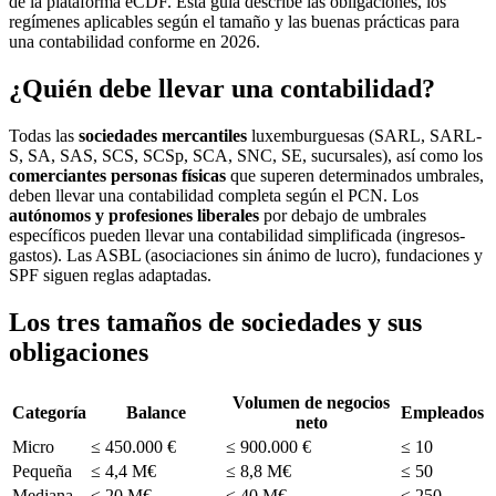
de la plataforma eCDF. Esta guía describe las obligaciones, los
regímenes aplicables según el tamaño y las buenas prácticas para
una contabilidad conforme en 2026.
¿Quién debe llevar una contabilidad?
Todas las
sociedades mercantiles
luxemburguesas (SARL, SARL-
S, SA, SAS, SCS, SCSp, SCA, SNC, SE, sucursales), así como los
comerciantes personas físicas
que superen determinados umbrales,
deben llevar una contabilidad completa según el PCN. Los
autónomos y profesiones liberales
por debajo de umbrales
específicos pueden llevar una contabilidad simplificada (ingresos-
gastos). Las ASBL (asociaciones sin ánimo de lucro), fundaciones y
SPF siguen reglas adaptadas.
Los tres tamaños de sociedades y sus
obligaciones
Volumen de negocios
Categoría
Balance
Empleados
neto
Micro
≤ 450.000 €
≤ 900.000 €
≤ 10
Pequeña
≤ 4,4 M€
≤ 8,8 M€
≤ 50
Mediana
≤ 20 M€
≤ 40 M€
≤ 250