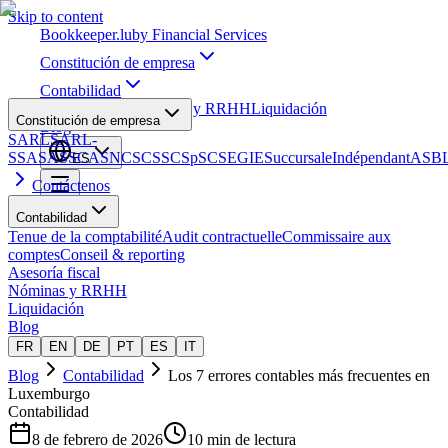
Skip to content
Bookkeeper
.lu
by Financial Services
Constitución de empresa
Contabilidad
Asesoría fiscal
Nóminas y RRHH
Liquidación
Constitución de empresa
Blog
SARL
SARL-
S
SA
SAS
SCA
SNC
SCS
SCSp
SC
SE
GIE
Succursale
Indépendant
ASB
ES
Contáctenos
Contabilidad
Tenue de la comptabilité
Audit contractuelle
Commissaire aux
comptes
Conseil & reporting
Asesoría fiscal
Nóminas y RRHH
Liquidación
Blog
FR
EN
DE
PT
ES
IT
Blog
Contabilidad
Los 7 errores contables más frecuentes en
Luxemburgo
Contabilidad
8 de febrero de 2026
10 min de lectura