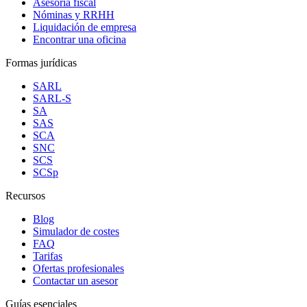
Asesoría fiscal
Nóminas y RRHH
Liquidación de empresa
Encontrar una oficina
Formas jurídicas
SARL
SARL-S
SA
SAS
SCA
SNC
SCS
SCSp
Recursos
Blog
Simulador de costes
FAQ
Tarifas
Ofertas profesionales
Contactar un asesor
Guías esenciales