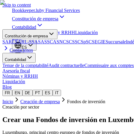
Skip to content
Bookkeeper
.lu
by Financial Services
Constitución de empresa
Contabilidad
Asesoría fiscal
Nóminas y RRHH
Liquidación
Constitución de empresa
Blog
SARL
SARL-S
SA
SAS
SCA
SNC
SCS
SCSp
SC
SE
GIE
Succursale
Ind
ES
Contáctenos
Contabilidad
Tenue de la comptabilité
Audit contractuelle
Commissaire aux comptes
Asesoría fiscal
Nóminas y RRHH
Liquidación
Blog
FR
EN
DE
PT
ES
IT
Inicio
Creación de empresa
Fondos de inversión
Creación por sector
Crear una
Fondos de inversión
en Luxemb
Luxemburgo, principal centro europeo de fondos de inversión