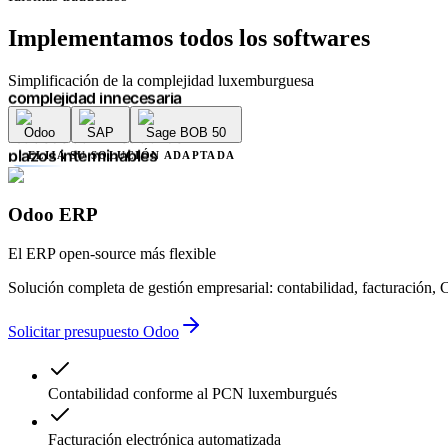
errores contables
retrasos administrativos
Implementamos
todos los softwares
plazos interminables
falta de transparencia
múltiples proveedores
Simplificación de la complejidad luxemburguesa
complejidad innecesaria
errores contables
Odoo
SAP
Sage BOB 50
retrasos administrativos
plazos interminables
ELIJA SU SOLUCIÓN ADAPTADA
falta de transparencia
múltiples proveedores
complejidad innecesaria
Odoo ERP
errores contables
retrasos administrativos
El ERP open-source más flexible
Solución completa de gestión empresarial: contabilidad, facturació
Solicitar presupuesto Odoo
Contabilidad conforme al PCN luxemburgués
Facturación electrónica automatizada