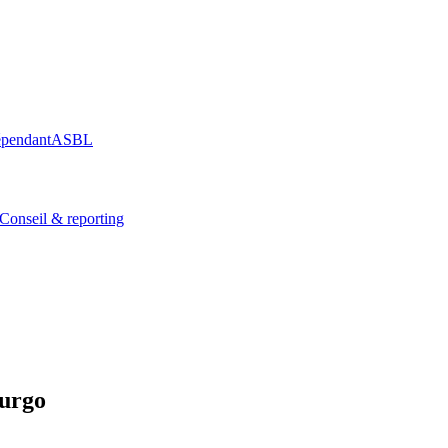
épendant
ASBL
Conseil & reporting
urgo