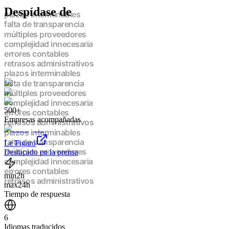
Despídase de
plazos interminables
falta de transparencia
múltiples proveedores
complejidad innecesaria
errores contables
retrasos administrativos
plazos interminables
falta de transparencia
múltiples proveedores
complejidad innecesaria
500+
errores contables
Empresas acompañadas
retrasos administrativos
plazos interminables
falta de transparencia
Le Figaro
múltiples proveedores
Destacado en la prensa
complejidad innecesaria
errores contables
min
2h
retrasos administrativos
max
24h
plazos interminables
Tiempo de respuesta
falta de transparencia
múltiples proveedores
6
complejidad innecesaria
Idiomas traducidos