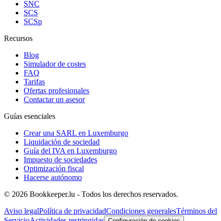
SNC
SCS
SCSp
Recursos
Blog
Simulador de costes
FAQ
Tarifas
Ofertas profesionales
Contactar un asesor
Guías esenciales
Crear una SARL en Luxemburgo
Liquidación de sociedad
Guía del IVA en Luxemburgo
Impuesto de sociedades
Optimización fiscal
Hacerse autónomo
© 2026 Bookkeeper.lu - Todos los derechos reservados.
Aviso legal
Política de privacidad
Condiciones generales
Términos del
Servicio
Actividades restringidas
Configuración de cookies