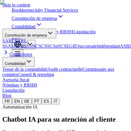
Skip to content
Bookkeeper
.lu
by Financial Services
Constitución de empresa
Contabilidad
Asesoría fiscal
Nóminas y RRHH
Liquidación
Constitución de empresa
Blog
SARL
SARL-
S
SA
SAS
SCA
SNC
SCS
SCSp
SC
SE
GIE
Succursale
Indépendant
ASB
ES
Contáctenos
Contabilidad
Tenue de la comptabilité
Audit contractuelle
Commissaire aux
comptes
Conseil & reporting
Asesoría fiscal
Nóminas y RRHH
Liquidación
Blog
FR
EN
DE
PT
ES
IT
Automatización IA
Chatbot IA para su
atención al cliente