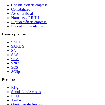
Constitución de empresa
Contabilidad
Asesoría fiscal
Nóminas y RRHH
Liquidación de empresa
Encontrar una oficina
Formas jurídicas
SARL
SARL-S
SA
SAS
SCA
SNC
SCS
SCSp
Recursos
Blog
Simulador de costes
FAQ
Tarifas
Ofertas profesionales