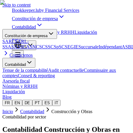
Skip to content
Bookkeeper
.lu
by Financial Services
Constitución de empresa
Contabilidad
Asesoría fiscal
Nóminas y RRHH
Liquidación
Constitución de empresa
Blog
SARL
SARL-
S
SA
SAS
SCA
SNC
SCS
SCSp
SC
SE
GIE
Succursale
Indépendant
ASB
ES
Contáctenos
Contabilidad
Tenue de la comptabilité
Audit contractuelle
Commissaire aux
comptes
Conseil & reporting
Asesoría fiscal
Nóminas y RRHH
Liquidación
Blog
FR
EN
DE
PT
ES
IT
Inicio
Contabilidad
Construcción y Obras
Contabilidad por sector
Contabilidad
Construcción y Obras
en