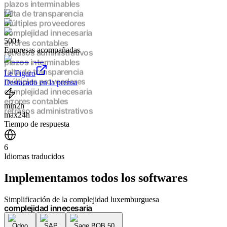
plazos interminables
falta de transparencia
múltiples proveedores
complejidad innecesaria
500+
errores contables
Empresas acompañadas
retrasos administrativos
plazos interminables
falta de transparencia
Le Figaro
múltiples proveedores
Destacado en la prensa
complejidad innecesaria
errores contables
min
2h
retrasos administrativos
max
24h
plazos interminables
Tiempo de respuesta
falta de transparencia
múltiples proveedores
6
complejidad innecesaria
Idiomas traducidos
errores contables
retrasos administrativos
Implementamos
todos los softwares
plazos interminables
falta de transparencia
múltiples proveedores
Simplificación de la complejidad luxemburguesa
complejidad innecesaria
errores contables
Odoo
SAP
Sage BOB 50