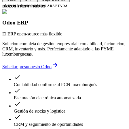
retrasos administrativos
plazos interminables
ELIJA SU SOLUCIÓN ADAPTADA
falta de transparencia
múltiples proveedores
Odoo ERP
complejidad innecesaria
errores contables
retrasos administrativos
El ERP open-source más flexible
Solución completa de gestión empresarial: contabilidad, facturación,
CRM, inventario y más. Perfectamente adaptado a las PYME
luxemburguesas.
Solicitar presupuesto Odoo
Contabilidad conforme al PCN luxemburgués
Facturación electrónica automatizada
Gestión de stocks y logística
CRM y seguimiento de oportunidades