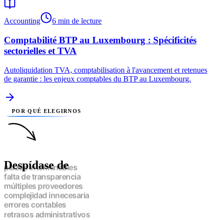
Accounting
6 min de lecture
Comptabilité BTP au Luxembourg : Spécificités
sectorielles et TVA
Autoliquidation TVA, comptabilisation à l'avancement et retenues
de garantie : les enjeux comptables du BTP au Luxembourg.
POR QUÉ ELEGIRNOS
Despídase de
plazos interminables
falta de transparencia
múltiples proveedores
complejidad innecesaria
errores contables
retrasos administrativos