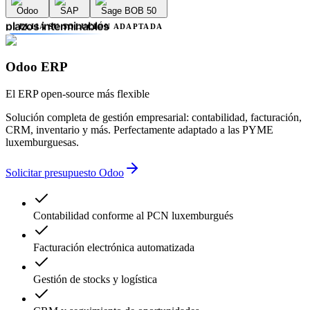
Odoo
SAP
Sage BOB 50
retrasos administrativos
plazos interminables
ELIJA SU SOLUCIÓN ADAPTADA
falta de transparencia
múltiples proveedores
complejidad innecesaria
Odoo ERP
errores contables
retrasos administrativos
El ERP open-source más flexible
Solución completa de gestión empresarial: contabilidad, facturación,
CRM, inventario y más. Perfectamente adaptado a las PYME
luxemburguesas.
Solicitar presupuesto Odoo
Contabilidad conforme al PCN luxemburgués
Facturación electrónica automatizada
Gestión de stocks y logística