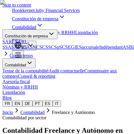
Skip to content
Bookkeeper
.lu
by Financial Services
Constitución de empresa
Contabilidad
Asesoría fiscal
Nóminas y RRHH
Liquidación
Constitución de empresa
Blog
SARL
SARL-
S
SA
SAS
SCA
SNC
SCS
SCSp
SC
SE
GIE
Succursale
Indépendant
ASB
ES
Contáctenos
Contabilidad
Tenue de la comptabilité
Audit contractuelle
Commissaire aux
comptes
Conseil & reporting
Asesoría fiscal
Nóminas y RRHH
Liquidación
Blog
FR
EN
DE
PT
ES
IT
Inicio
Contabilidad
Freelance y Autónomo
Contabilidad por sector
Contabilidad
Freelance y Autónomo
en