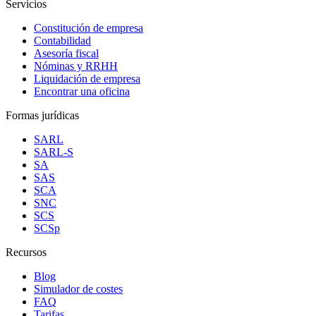
Servicios
Constitución de empresa
Contabilidad
Asesoría fiscal
Nóminas y RRHH
Liquidación de empresa
Encontrar una oficina
Formas jurídicas
SARL
SARL-S
SA
SAS
SCA
SNC
SCS
SCSp
Recursos
Blog
Simulador de costes
FAQ
Tarifas