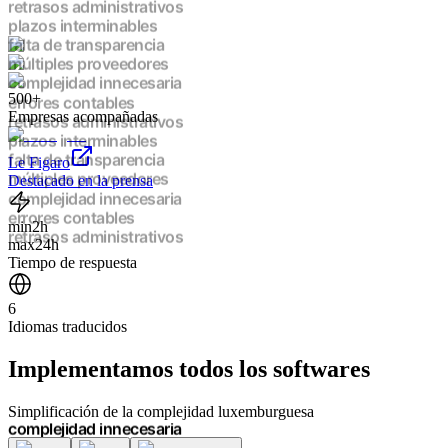
retrasos administrativos
plazos interminables
falta de transparencia
múltiples proveedores
complejidad innecesaria
500+
errores contables
Empresas acompañadas
retrasos administrativos
plazos interminables
falta de transparencia
Le Figaro
múltiples proveedores
Destacado en la prensa
complejidad innecesaria
errores contables
min
2h
retrasos administrativos
max
24h
plazos interminables
Tiempo de respuesta
falta de transparencia
múltiples proveedores
6
complejidad innecesaria
Idiomas traducidos
errores contables
retrasos administrativos
Implementamos
todos los softwares
plazos interminables
falta de transparencia
múltiples proveedores
Simplificación de la complejidad luxemburguesa
complejidad innecesaria
errores contables