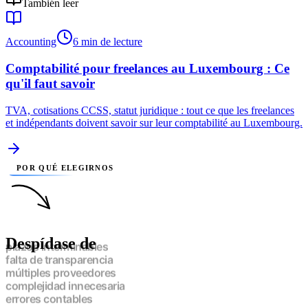
También leer
Accounting
6 min de lecture
Comptabilité pour freelances au Luxembourg : Ce
qu'il faut savoir
TVA, cotisations CCSS, statut juridique : tout ce que les freelances
et indépendants doivent savoir sur leur comptabilité au Luxembourg.
POR QUÉ ELEGIRNOS
Despídase de
plazos interminables
falta de transparencia
múltiples proveedores
complejidad innecesaria
errores contables