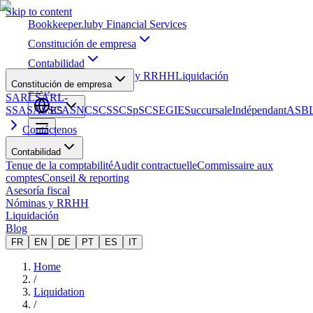
Skip to content
Bookkeeper
.lu
by Financial Services
Constitución de empresa
Contabilidad
Asesoría fiscal
Nóminas y RRHH
Liquidación
Constitución de empresa
Blog
SARL
SARL-
S
SA
SAS
SCA
SNC
SCS
SCSp
SC
SE
GIE
Succursale
Indépendant
ASB
ES
Contáctenos
Contabilidad
Tenue de la comptabilité
Audit contractuelle
Commissaire aux
comptes
Conseil & reporting
Asesoría fiscal
Nóminas y RRHH
Liquidación
Blog
FR
EN
DE
PT
ES
IT
Home
/
Liquidation
/