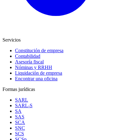
Servicios
Constitución de empresa
Contabilidad
Asesoría fiscal
Nóminas y RRHH
Liquidación de empresa
Encontrar una oficina
Formas jurídicas
SARL
SARL-S
SA
SAS
SCA
SNC
SCS
SCSp