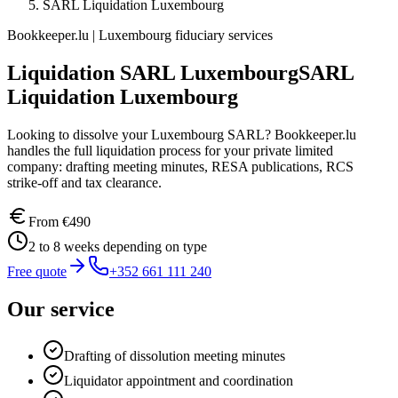
SARL Liquidation Luxembourg
Bookkeeper.lu | Luxembourg fiduciary services
Liquidation SARL Luxembourg
SARL
Liquidation Luxembourg
Looking to dissolve your Luxembourg SARL? Bookkeeper.lu
handles the full liquidation process for your private limited
company: drafting meeting minutes, RESA publications, RCS
strike-off and tax clearance.
From
€490
2 to 8 weeks depending on type
Free quote
+352 661 111 240
Our service
Drafting of dissolution meeting minutes
Liquidator appointment and coordination