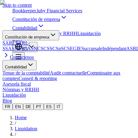
Skip to content
Bookkeeper
.lu
by Financial Services
Constitución de empresa
Contabilidad
Asesoría fiscal
Nóminas y RRHH
Liquidación
Constitución de empresa
Blog
SARL
SARL-
S
SA
SAS
SCA
SNC
SCS
SCSp
SC
SE
GIE
Succursale
Indépendant
ASB
ES
Contáctenos
Contabilidad
Tenue de la comptabilité
Audit contractuelle
Commissaire aux
comptes
Conseil & reporting
Asesoría fiscal
Nóminas y RRHH
Liquidación
Blog
FR
EN
DE
PT
ES
IT
Home
/
Liquidation
/