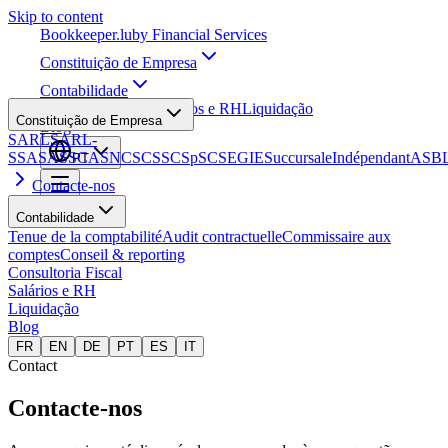
Skip to content
Bookkeeper
.lu
by Financial Services
Constituição de Empresa
Contabilidade
Consultoria Fiscal
Salários e RH
Liquidação
Constituição de Empresa
Blog
SARL
SARL-
S
SA
SAS
SCA
SNC
SCS
SCSp
SC
SE
GIE
Succursale
Indépendant
ASB
PT
Contacte-nos
Contabilidade
Tenue de la comptabilité
Audit contractuelle
Commissaire aux
comptes
Conseil & reporting
Consultoria Fiscal
Salários e RH
Liquidação
Blog
FR
EN
DE
PT
ES
IT
Contact
Contacte-nos