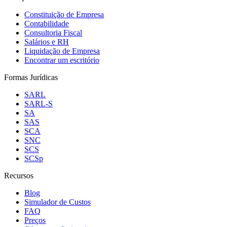
Constituição de Empresa
Contabilidade
Consultoria Fiscal
Salários e RH
Liquidação de Empresa
Encontrar um escritório
Formas Jurídicas
SARL
SARL-S
SA
SAS
SCA
SNC
SCS
SCSp
Recursos
Blog
Simulador de Custos
FAQ
Preços