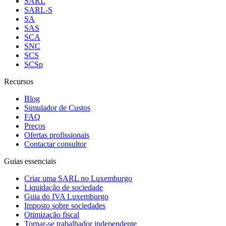
SARL
SARL-S
SA
SAS
SCA
SNC
SCS
SCSp
Recursos
Blog
Simulador de Custos
FAQ
Preços
Ofertas profissionais
Contactar consultor
Guias essenciais
Criar uma SARL no Luxemburgo
Liquidação de sociedade
Guia do IVA Luxemburgo
Imposto sobre sociedades
Otimização fiscal
Tornar-se trabalhador independente