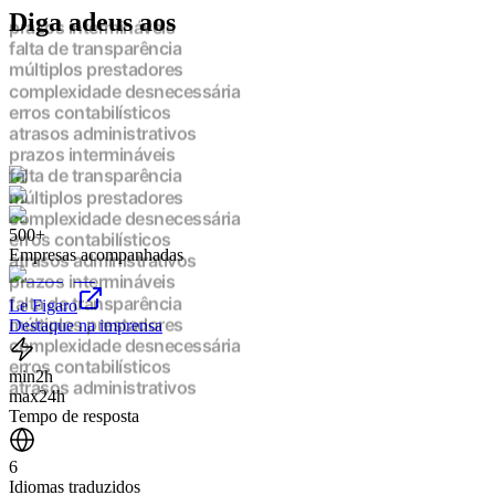
Diga adeus aos
prazos intermináveis
falta de transparência
múltiplos prestadores
complexidade desnecessária
erros contabilísticos
atrasos administrativos
prazos intermináveis
falta de transparência
múltiplos prestadores
500+
complexidade desnecessária
Empresas acompanhadas
erros contabilísticos
atrasos administrativos
prazos intermináveis
Le Figaro
falta de transparência
Destaque na imprensa
múltiplos prestadores
complexidade desnecessária
min
2h
erros contabilísticos
max
24h
atrasos administrativos
Tempo de resposta
prazos intermináveis
falta de transparência
6
múltiplos prestadores
Idiomas traduzidos
complexidade desnecessária