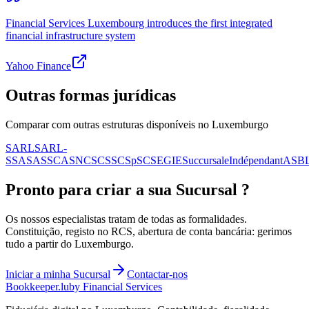
Financial Services Luxembourg introduces the first integrated
financial infrastructure system
Yahoo Finance
Outras formas jurídicas
Comparar com outras estruturas disponíveis no Luxemburgo
SARL
SARL-
S
SA
SAS
SCA
SNC
SCS
SCSp
SC
SE
GIE
Succursale
Indépendant
ASB
Pronto para criar a sua
Sucursal
?
Os nossos especialistas tratam de todas as formalidades.
Constituição, registo no RCS, abertura de conta bancária: gerimos
tudo a partir do Luxemburgo.
Iniciar a minha
Sucursal
Contactar-nos
Bookkeeper
.lu
by Financial Services