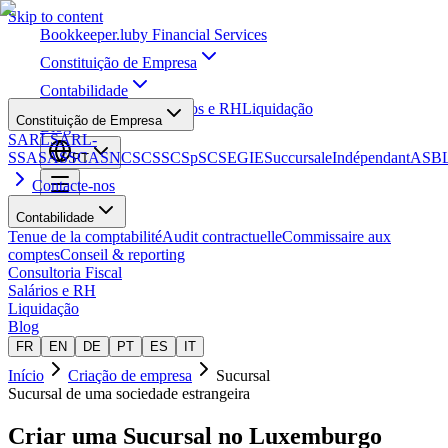
Skip to content
Bookkeeper
.lu
by Financial Services
Constituição de Empresa
Contabilidade
Consultoria Fiscal
Salários e RH
Liquidação
Constituição de Empresa
Blog
SARL
SARL-
S
SA
SAS
SCA
SNC
SCS
SCSp
SC
SE
GIE
Succursale
Indépendant
ASB
PT
Contacte-nos
Contabilidade
Tenue de la comptabilité
Audit contractuelle
Commissaire aux
comptes
Conseil & reporting
Consultoria Fiscal
Salários e RH
Liquidação
Blog
FR
EN
DE
PT
ES
IT
Início
Criação de empresa
Sucursal
Sucursal de uma sociedade estrangeira
Criar uma
Sucursal
no Luxemburgo