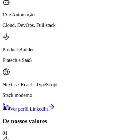
IA e Automação
Cloud, DevOps, Full-stack
Product Builder
Fintech e SaaS
Next.js · React · TypeScript
Stack moderno
Ver perfil LinkedIn
Os nossos valores
01