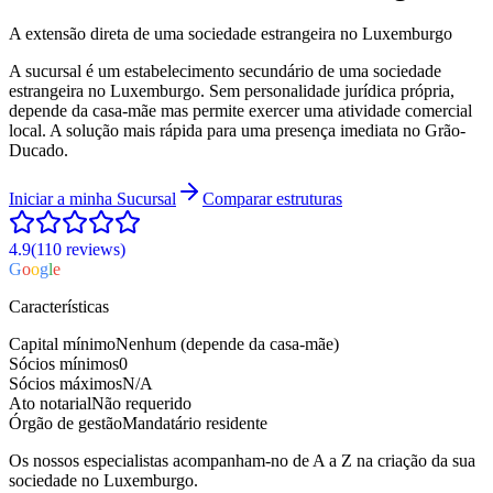
A extensão direta de uma sociedade estrangeira no Luxemburgo
A sucursal é um estabelecimento secundário de uma sociedade
estrangeira no Luxemburgo. Sem personalidade jurídica própria,
depende da casa-mãe mas permite exercer uma atividade comercial
local. A solução mais rápida para uma presença imediata no Grão-
Ducado.
Iniciar a minha
Sucursal
Comparar estruturas
4.9
(110
reviews
)
G
o
o
g
l
e
Características
Capital mínimo
Nenhum (depende da casa-mãe)
Sócios mínimos
0
Sócios máximos
N/A
Ato notarial
Não requerido
Órgão de gestão
Mandatário residente
Os nossos especialistas acompanham-no de A a Z na criação da sua
sociedade no Luxemburgo.