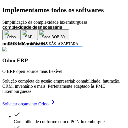
erros contabilísticos
Implementamos
todos os softwares
atrasos administrativos
prazos intermináveis
falta de transparência
Simplificação da complexidade luxemburguesa
múltiplos prestadores
complexidade desnecessária
Odoo
SAP
Sage BOB 50
erros contabilísticos
atrasos administrativos
ESCOLHA A SUA SOLUÇÃO ADAPTADA
prazos intermináveis
falta de transparência
múltiplos prestadores
Odoo ERP
complexidade desnecessária
erros contabilísticos
O ERP open-source mais flexível
atrasos administrativos
Solução completa de gestão empresarial: contabilidade, faturação,
CRM, inventário e mais. Perfeitamente adaptado às PME
luxemburguesas.
Solicitar orçamento Odoo
Contabilidade conforme com o PCN luxemburguês