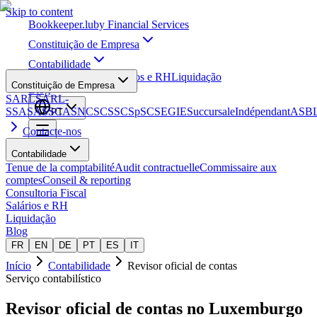
Skip to content
Bookkeeper
.lu
by Financial Services
Constituição de Empresa
Contabilidade
Consultoria Fiscal
Salários e RH
Liquidação
Constituição de Empresa
Blog
SARL
SARL-
S
SA
SAS
SCA
SNC
SCS
SCSp
SC
SE
GIE
Succursale
Indépendant
ASB
PT
Contacte-nos
Contabilidade
Tenue de la comptabilité
Audit contractuelle
Commissaire aux
comptes
Conseil & reporting
Consultoria Fiscal
Salários e RH
Liquidação
Blog
FR
EN
DE
PT
ES
IT
Início
Contabilidade
Revisor oficial de contas
Serviço contabilístico
Revisor oficial de contas
no Luxemburgo