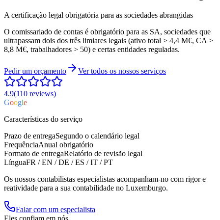
A certificação legal obrigatória para as sociedades abrangidas
O comissariado de contas é obrigatório para as SA, sociedades que
ultrapassam dois dos três limiares legais (ativo total > 4,4 M€, CA >
8,8 M€, trabalhadores > 50) e certas entidades reguladas.
Pedir um orçamento
Ver todos os nossos serviços
4.9
(110
reviews
)
G
o
o
g
l
e
Características do serviço
Prazo de entrega
Segundo o calendário legal
Frequência
Anual obrigatório
Formato de entrega
Relatório de revisão legal
Língua
FR / EN / DE / ES / IT / PT
Os nossos contabilistas especialistas acompanham-no com rigor e
reatividade para a sua contabilidade no Luxemburgo.
Falar com um especialista
Eles confiam em nós