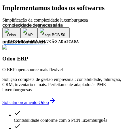
atrasos administrativos
Implementamos
todos os softwares
prazos intermináveis
falta de transparência
múltiplos prestadores
Simplificação da complexidade luxemburguesa
complexidade desnecessária
erros contabilísticos
Odoo
SAP
Sage BOB 50
atrasos administrativos
prazos intermináveis
ESCOLHA A SUA SOLUÇÃO ADAPTADA
falta de transparência
múltiplos prestadores
complexidade desnecessária
Odoo ERP
erros contabilísticos
atrasos administrativos
O ERP open-source mais flexível
Solução completa de gestão empresarial: contabilidade, faturação,
CRM, inventário e mais. Perfeitamente adaptado às PME
luxemburguesas.
Solicitar orçamento Odoo
Contabilidade conforme com o PCN luxemburguês