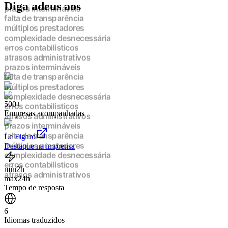
Diga adeus aos
prazos intermináveis
falta de transparência
múltiplos prestadores
complexidade desnecessária
erros contabilísticos
atrasos administrativos
prazos intermináveis
falta de transparência
múltiplos prestadores
complexidade desnecessária
500+
erros contabilísticos
Empresas acompanhadas
atrasos administrativos
prazos intermináveis
falta de transparência
Le Figaro
múltiplos prestadores
Destaque na imprensa
complexidade desnecessária
erros contabilísticos
min
2h
atrasos administrativos
max
24h
prazos intermináveis
Tempo de resposta
falta de transparência
múltiplos prestadores
6
complexidade desnecessária
Idiomas traduzidos
erros contabilísticos