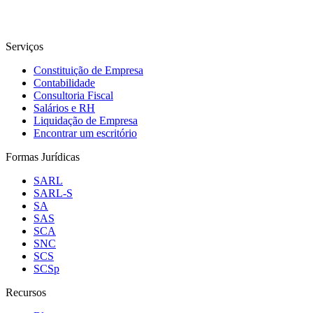
Serviços
Constituição de Empresa
Contabilidade
Consultoria Fiscal
Salários e RH
Liquidação de Empresa
Encontrar um escritório
Formas Jurídicas
SARL
SARL-S
SA
SAS
SCA
SNC
SCS
SCSp
Recursos