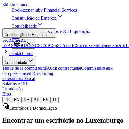
Skip to content
Bookkeeper
.lu
by Financial Services
Constituição de Empresa
Contabilidade
Consultoria Fiscal
Salários e RH
Liquidação
Constituição de Empresa
Blog
SARL
SARL-
S
SA
SAS
SCA
SNC
SCS
SCSp
SC
SE
GIE
Succursale
Indépendant
ASB
PT
Contacte-nos
Contabilidade
Tenue de la comptabilité
Audit contractuelle
Commissaire aux
comptes
Conseil & reporting
Consultoria Fiscal
Salários e RH
Liquidação
Blog
FR
EN
DE
PT
ES
IT
Escritórios e Domiciliação
Encontrar um escritório no Luxemburgo