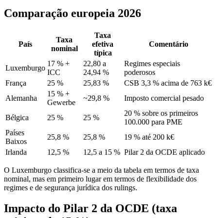
Comparação europeia 2026
Taxa
Taxa
País
efetiva
Comentário
nominal
típica
17 % +
22,80 a
Regimes especiais
Luxemburgo
ICC
24,94 %
poderosos
França
25 %
25,83 %
CSB 3,3 % acima de 763 k€
15 % +
Alemanha
~29,8 %
Imposto comercial pesado
Gewerbe
20 % sobre os primeiros
Bélgica
25 %
25 %
100.000 para PME
Países
25,8 %
25,8 %
19 % até 200 k€
Baixos
Irlanda
12,5 %
12,5 a 15 %
Pilar 2 da OCDE aplicado
O Luxemburgo classifica-se a meio da tabela em termos de taxa
nominal, mas em primeiro lugar em termos de flexibilidade dos
regimes e de segurança jurídica dos rulings.
Impacto do Pilar 2 da OCDE (taxa