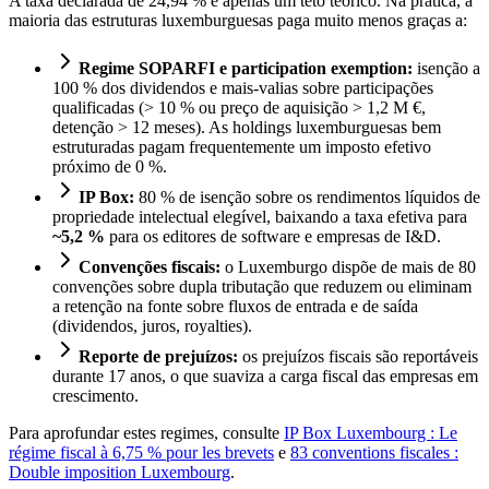
A taxa declarada de 24,94 % é apenas um teto teórico. Na prática, a
maioria das estruturas luxemburguesas paga muito menos graças a:
Regime SOPARFI e participation exemption:
isenção a
100 % dos dividendos e mais-valias sobre participações
qualificadas (> 10 % ou preço de aquisição > 1,2 M €,
detenção > 12 meses). As holdings luxemburguesas bem
estruturadas pagam frequentemente um imposto efetivo
próximo de 0 %.
IP Box:
80 % de isenção sobre os rendimentos líquidos de
propriedade intelectual elegível, baixando a taxa efetiva para
~5,2 %
para os editores de software e empresas de I&D.
Convenções fiscais:
o Luxemburgo dispõe de mais de 80
convenções sobre dupla tributação que reduzem ou eliminam
a retenção na fonte sobre fluxos de entrada e de saída
(dividendos, juros, royalties).
Reporte de prejuízos:
os prejuízos fiscais são reportáveis
durante 17 anos, o que suaviza a carga fiscal das empresas em
crescimento.
Para aprofundar estes regimes, consulte
IP Box Luxembourg : Le
régime fiscal à 6,75 % pour les brevets
e
83 conventions fiscales :
Double imposition Luxembourg
.