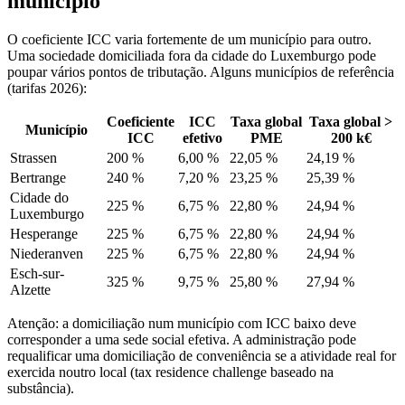
município
O coeficiente ICC varia fortemente de um município para outro.
Uma sociedade domiciliada fora da cidade do Luxemburgo pode
poupar vários pontos de tributação. Alguns municípios de referência
(tarifas 2026):
Coeficiente
ICC
Taxa global
Taxa global >
Município
ICC
efetivo
PME
200 k€
Strassen
200 %
6,00 %
22,05 %
24,19 %
Bertrange
240 %
7,20 %
23,25 %
25,39 %
Cidade do
225 %
6,75 %
22,80 %
24,94 %
Luxemburgo
Hesperange
225 %
6,75 %
22,80 %
24,94 %
Niederanven
225 %
6,75 %
22,80 %
24,94 %
Esch-sur-
325 %
9,75 %
25,80 %
27,94 %
Alzette
Atenção: a domiciliação num município com ICC baixo deve
corresponder a uma sede social efetiva. A administração pode
requalificar uma domiciliação de conveniência se a atividade real for
exercida noutro local (tax residence challenge baseado na
substância).