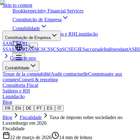
Skip to content
Bookkeeper
.lu
by Financial Services
Constituição de Empresa
Contabilidade
Consultoria Fiscal
Salários e RH
Liquidação
Constituição de Empresa
Blog
SARL
SARL-
S
SA
SAS
SCA
SNC
SCS
SCSp
SC
SE
GIE
Succursale
Indépendant
ASB
PT
Contacte-nos
Contabilidade
Tenue de la comptabilité
Audit contractuelle
Commissaire aux
comptes
Conseil & reporting
Consultoria Fiscal
Salários e RH
Liquidação
Blog
FR
EN
DE
PT
ES
IT
Blog
Fiscalidade
Taxa de imposto sobre sociedades no
Luxemburgo em 2026
Fiscalidade
22 de março de 2026
14 min de leitura