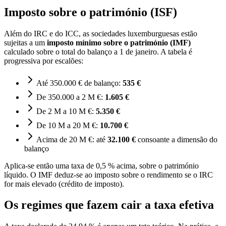
Imposto sobre o património (ISF)
Além do IRC e do ICC, as sociedades luxemburguesas estão
sujeitas a um
imposto mínimo sobre o património (IMF)
calculado sobre o total do balanço a 1 de janeiro. A tabela é
progressiva por escalões:
Até 350.000 € de balanço:
535 €
De 350.000 a 2 M €:
1.605 €
De 2 M a 10 M €:
5.350 €
De 10 M a 20 M €:
10.700 €
Acima de 20 M €: até
32.100 €
consoante a dimensão do
balanço
Aplica-se então uma taxa de 0,5 % acima, sobre o património
líquido. O IMF deduz-se ao imposto sobre o rendimento se o IRC
for mais elevado (crédito de imposto).
Os regimes que fazem cair a taxa efetiva