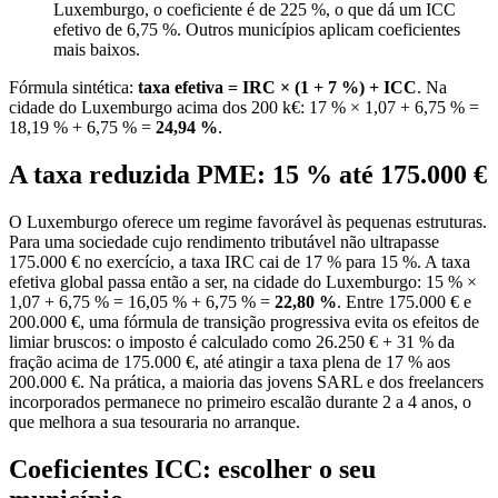
Luxemburgo, o coeficiente é de 225 %, o que dá um ICC
efetivo de 6,75 %. Outros municípios aplicam coeficientes
mais baixos.
Fórmula sintética:
taxa efetiva = IRC × (1 + 7 %) + ICC
. Na
cidade do Luxemburgo acima dos 200 k€: 17 % × 1,07 + 6,75 % =
18,19 % + 6,75 % =
24,94 %
.
A taxa reduzida PME: 15 % até 175.000 €
O Luxemburgo oferece um regime favorável às pequenas estruturas.
Para uma sociedade cujo rendimento tributável não ultrapasse
175.000 € no exercício, a taxa IRC cai de 17 % para 15 %. A taxa
efetiva global passa então a ser, na cidade do Luxemburgo: 15 % ×
1,07 + 6,75 % = 16,05 % + 6,75 % =
22,80 %
. Entre 175.000 € e
200.000 €, uma fórmula de transição progressiva evita os efeitos de
limiar bruscos: o imposto é calculado como 26.250 € + 31 % da
fração acima de 175.000 €, até atingir a taxa plena de 17 % aos
200.000 €. Na prática, a maioria das jovens SARL e dos freelancers
incorporados permanece no primeiro escalão durante 2 a 4 anos, o
que melhora a sua tesouraria no arranque.
Coeficientes ICC: escolher o seu