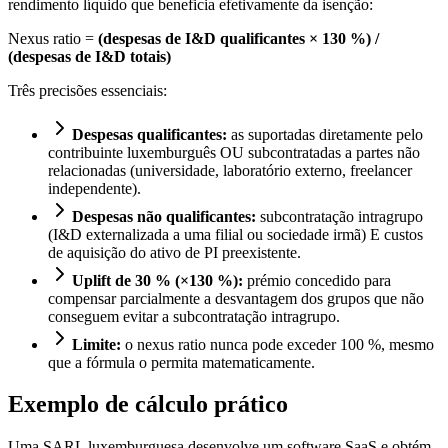
rendimento líquido que beneficia efetivamente da isenção:
Nexus ratio =
(despesas de I&D qualificantes × 130 %) /
(despesas de I&D totais)
Três precisões essenciais:
Despesas qualificantes:
as suportadas diretamente pelo
contribuinte luxemburguês OU subcontratadas a partes não
relacionadas (universidade, laboratório externo, freelancer
independente).
Despesas não qualificantes:
subcontratação intragrupo
(I&D externalizada a uma filial ou sociedade irmã) E custos
de aquisição do ativo de PI preexistente.
Uplift de 30 % (×130 %):
prémio concedido para
compensar parcialmente a desvantagem dos grupos que não
conseguem evitar a subcontratação intragrupo.
Limite:
o nexus ratio nunca pode exceder 100 %, mesmo
que a fórmula o permita matematicamente.
Exemplo de cálculo prático
Uma SARL luxemburguesa desenvolve um software SaaS e obtém