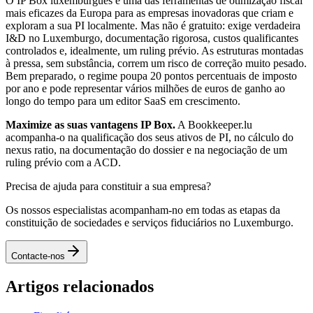
O IP Box luxemburguês é uma das ferramentas de otimização fiscal
mais eficazes da Europa para as empresas inovadoras que criam e
exploram a sua PI localmente. Mas não é gratuito: exige verdadeira
I&D no Luxemburgo, documentação rigorosa, custos qualificantes
controlados e, idealmente, um ruling prévio. As estruturas montadas
à pressa, sem substância, correm um risco de correção muito pesado.
Bem preparado, o regime poupa 20 pontos percentuais de imposto
por ano e pode representar vários milhões de euros de ganho ao
longo do tempo para um editor SaaS em crescimento.
Maximize as suas vantagens IP Box.
A Bookkeeper.lu
acompanha-o na qualificação dos seus ativos de PI, no cálculo do
nexus ratio, na documentação do dossier e na negociação de um
ruling prévio com a ACD.
Precisa de ajuda para constituir a sua empresa?
Os nossos especialistas acompanham-no em todas as etapas da
constituição de sociedades e serviços fiduciários no Luxemburgo.
Contacte-nos
Artigos relacionados