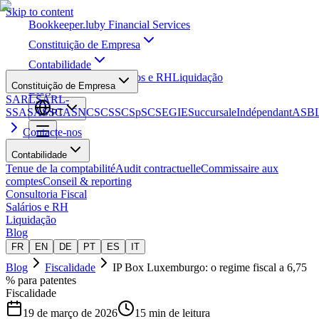
Skip to content
Bookkeeper
.lu
by Financial Services
Constituição de Empresa
Contabilidade
Consultoria Fiscal
Salários e RH
Liquidação
Constituição de Empresa
Blog
SARL
SARL-
S
SA
SAS
SCA
SNC
SCS
SCSp
SC
SE
GIE
Succursale
Indépendant
ASB
PT
Contacte-nos
Contabilidade
Tenue de la comptabilité
Audit contractuelle
Commissaire aux
comptes
Conseil & reporting
Consultoria Fiscal
Salários e RH
Liquidação
Blog
FR
EN
DE
PT
ES
IT
Blog
Fiscalidade
IP Box Luxemburgo: o regime fiscal a 6,75
% para patentes
Fiscalidade
19 de março de 2026
15 min de leitura