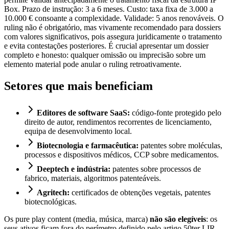
Box. Prazo de instrução: 3 a 6 meses. Custo: taxa fixa de 3.000 a
10.000 € consoante a complexidade. Validade: 5 anos renováveis. O
ruling não é obrigatório, mas vivamente recomendado para dossiers
com valores significativos, pois assegura juridicamente o tratamento
e evita contestações posteriores. É crucial apresentar um dossier
completo e honesto: qualquer omissão ou imprecisão sobre um
elemento material pode anular o ruling retroativamente.
Setores que mais beneficiam
Editores de software SaaS:
código-fonte protegido pelo
direito de autor, rendimentos recorrentes de licenciamento,
equipa de desenvolvimento local.
Biotecnologia e farmacêutica:
patentes sobre moléculas,
processos e dispositivos médicos, CCP sobre medicamentos.
Deeptech e indústria:
patentes sobre processos de
fabrico, materiais, algoritmos patenteáveis.
Agritech:
certificados de obtenções vegetais, patentes
biotecnológicas.
Os pure play content (media, música, marca)
não são elegíveis
: os
seus ativos ficam fora do perímetro definido pelo artigo 50ter LIR.