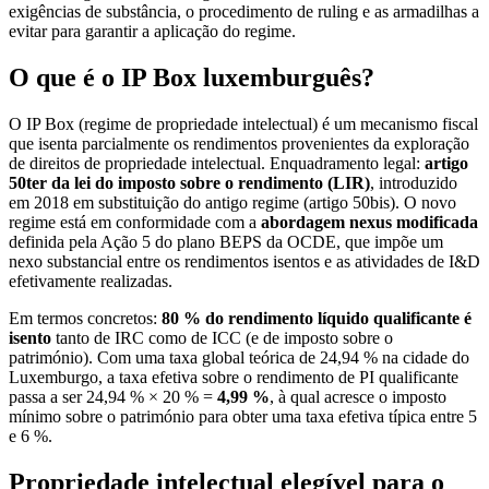
exigências de substância, o procedimento de ruling e as armadilhas a
evitar para garantir a aplicação do regime.
O que é o IP Box luxemburguês?
O IP Box (regime de propriedade intelectual) é um mecanismo fiscal
que isenta parcialmente os rendimentos provenientes da exploração
de direitos de propriedade intelectual. Enquadramento legal:
artigo
50ter da lei do imposto sobre o rendimento (LIR)
, introduzido
em 2018 em substituição do antigo regime (artigo 50bis). O novo
regime está em conformidade com a
abordagem nexus modificada
definida pela Ação 5 do plano BEPS da OCDE, que impõe um
nexo substancial entre os rendimentos isentos e as atividades de I&D
efetivamente realizadas.
Em termos concretos:
80 % do rendimento líquido qualificante é
isento
tanto de IRC como de ICC (e de imposto sobre o
património). Com uma taxa global teórica de 24,94 % na cidade do
Luxemburgo, a taxa efetiva sobre o rendimento de PI qualificante
passa a ser 24,94 % × 20 % =
4,99 %
, à qual acresce o imposto
mínimo sobre o património para obter uma taxa efetiva típica entre 5
e 6 %.
Propriedade intelectual elegível para o