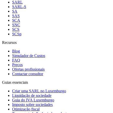
SARL
SARL-S
SA
SAS
SCA
SNC
SCS
SCSp
Recursos
Blog
Simulador de Custos
FAQ
Preços
Ofertas profissionais
Contactar consultor
Guias essenciais
Criar uma SARL no Luxemburgo
Liquidação de sociedade
Guia do IVA Luxemburgo
Imposto sobre sociedades
Otimização fiscal