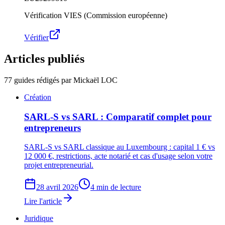
Vérification VIES (Commission européenne)
Vérifier
Articles publiés
77
guides rédigés par Mickaël LOC
Création
SARL-S vs SARL : Comparatif complet pour
entrepreneurs
SARL-S vs SARL classique au Luxembourg : capital 1 € vs
12 000 €, restrictions, acte notarié et cas d'usage selon votre
projet entrepreneurial.
28 avril 2026
4 min de lecture
Lire l'article
Juridique