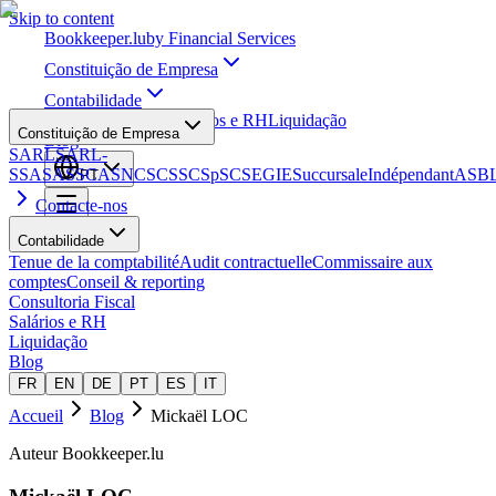
Skip to content
Bookkeeper
.lu
by Financial Services
Constituição de Empresa
Contabilidade
Consultoria Fiscal
Salários e RH
Liquidação
Constituição de Empresa
Blog
SARL
SARL-
S
SA
SAS
SCA
SNC
SCS
SCSp
SC
SE
GIE
Succursale
Indépendant
ASB
PT
Contacte-nos
Contabilidade
Tenue de la comptabilité
Audit contractuelle
Commissaire aux
comptes
Conseil & reporting
Consultoria Fiscal
Salários e RH
Liquidação
Blog
FR
EN
DE
PT
ES
IT
Accueil
Blog
Mickaël LOC
Auteur Bookkeeper.lu