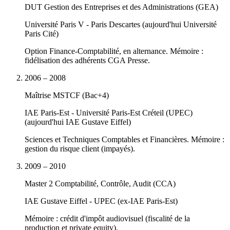
DUT Gestion des Entreprises et des Administrations (GEA)
Université Paris V - Paris Descartes
(
aujourd'hui Université
Paris Cité
)
Option Finance-Comptabilité, en alternance. Mémoire :
fidélisation des adhérents CGA Presse.
2006 – 2008
Maîtrise MSTCF (Bac+4)
IAE Paris-Est - Université Paris-Est Créteil (UPEC)
(
aujourd'hui IAE Gustave Eiffel
)
Sciences et Techniques Comptables et Financières. Mémoire :
gestion du risque client (impayés).
2009 – 2010
Master 2 Comptabilité, Contrôle, Audit (CCA)
IAE Gustave Eiffel - UPEC
(
ex-IAE Paris-Est
)
Mémoire : crédit d'impôt audiovisuel (fiscalité de la
production et private equity).