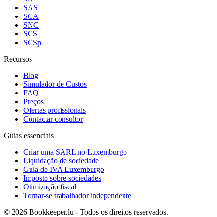
SAS
SCA
SNC
SCS
SCSp
Recursos
Blog
Simulador de Custos
FAQ
Preços
Ofertas profissionais
Contactar consultor
Guias essenciais
Criar uma SARL no Luxemburgo
Liquidação de sociedade
Guia do IVA Luxemburgo
Imposto sobre sociedades
Otimização fiscal
Tornar-se trabalhador independente
© 2026 Bookkeeper.lu - Todos os direitos reservados.