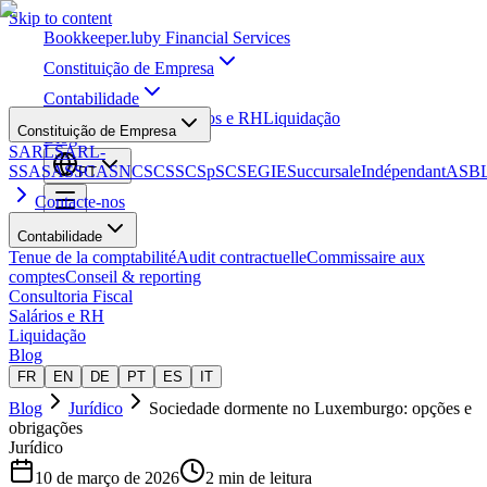
Skip to content
Bookkeeper
.lu
by Financial Services
Constituição de Empresa
Contabilidade
Consultoria Fiscal
Salários e RH
Liquidação
Constituição de Empresa
Blog
SARL
SARL-
S
SA
SAS
SCA
SNC
SCS
SCSp
SC
SE
GIE
Succursale
Indépendant
ASB
PT
Contacte-nos
Contabilidade
Tenue de la comptabilité
Audit contractuelle
Commissaire aux
comptes
Conseil & reporting
Consultoria Fiscal
Salários e RH
Liquidação
Blog
FR
EN
DE
PT
ES
IT
Blog
Jurídico
Sociedade dormente no Luxemburgo: opções e
obrigações
Jurídico
10 de março de 2026
2 min de leitura