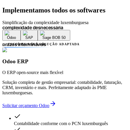
atrasos administrativos
Implementamos
todos os softwares
prazos intermináveis
falta de transparência
múltiplos prestadores
Simplificação da complexidade luxemburguesa
complexidade desnecessária
erros contabilísticos
Odoo
SAP
Sage BOB 50
atrasos administrativos
prazos intermináveis
ESCOLHA A SUA SOLUÇÃO ADAPTADA
falta de transparência
múltiplos prestadores
complexidade desnecessária
Odoo ERP
erros contabilísticos
atrasos administrativos
O ERP open-source mais flexível
Solução completa de gestão empresarial: contabilidade, faturação,
CRM, inventário e mais. Perfeitamente adaptado às PME
luxemburguesas.
Solicitar orçamento Odoo
Contabilidade conforme com o PCN luxemburguês