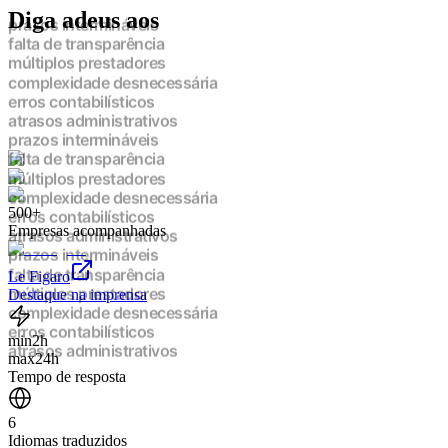
Diga adeus aos
prazos intermináveis
falta de transparência
múltiplos prestadores
complexidade desnecessária
erros contabilísticos
atrasos administrativos
prazos intermináveis
falta de transparência
múltiplos prestadores
complexidade desnecessária
500+
erros contabilísticos
Empresas acompanhadas
atrasos administrativos
prazos intermináveis
falta de transparência
Le Figaro
múltiplos prestadores
Destaque na imprensa
complexidade desnecessária
erros contabilísticos
min
2h
atrasos administrativos
max
24h
prazos intermináveis
Tempo de resposta
falta de transparência
múltiplos prestadores
6
complexidade desnecessária
Idiomas traduzidos
erros contabilísticos