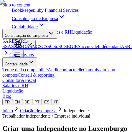
Skip to content
Bookkeeper
.lu
by Financial Services
Constituição de Empresa
Contabilidade
Consultoria Fiscal
Salários e RH
Liquidação
Constituição de Empresa
Blog
SARL
SARL-
S
SA
SAS
SCA
SNC
SCS
SCSp
SC
SE
GIE
Succursale
Indépendant
ASB
PT
Contacte-nos
Contabilidade
Tenue de la comptabilité
Audit contractuelle
Commissaire aux
comptes
Conseil & reporting
Consultoria Fiscal
Salários e RH
Liquidação
Blog
FR
EN
DE
PT
ES
IT
Início
Criação de empresa
Independente
Trabalhador independente / Empresa individual
Criar uma
Independente
no Luxemburgo