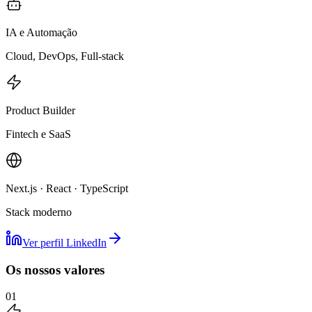
IA e Automação
Cloud, DevOps, Full-stack
Product Builder
Fintech e SaaS
Next.js · React · TypeScript
Stack moderno
Ver perfil LinkedIn
Os nossos valores
01