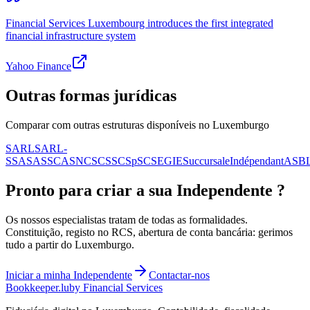
Financial Services Luxembourg introduces the first integrated
financial infrastructure system
Yahoo Finance
Outras formas jurídicas
Comparar com outras estruturas disponíveis no Luxemburgo
SARL
SARL-
S
SA
SAS
SCA
SNC
SCS
SCSp
SC
SE
GIE
Succursale
Indépendant
ASB
Pronto para criar a sua
Independente
?
Os nossos especialistas tratam de todas as formalidades.
Constituição, registo no RCS, abertura de conta bancária: gerimos
tudo a partir do Luxemburgo.
Iniciar a minha
Independente
Contactar-nos
Bookkeeper
.lu
by Financial Services