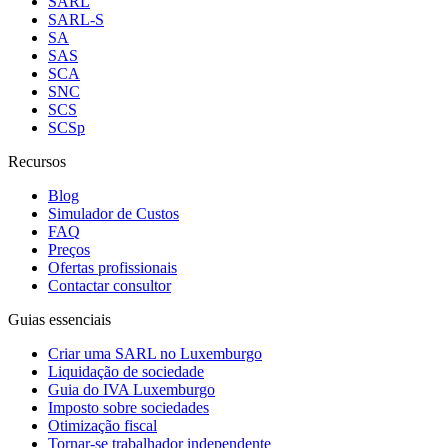
SARL
SARL-S
SA
SAS
SCA
SNC
SCS
SCSp
Recursos
Blog
Simulador de Custos
FAQ
Preços
Ofertas profissionais
Contactar consultor
Guias essenciais
Criar uma SARL no Luxemburgo
Liquidação de sociedade
Guia do IVA Luxemburgo
Imposto sobre sociedades
Otimização fiscal
Tornar-se trabalhador independente