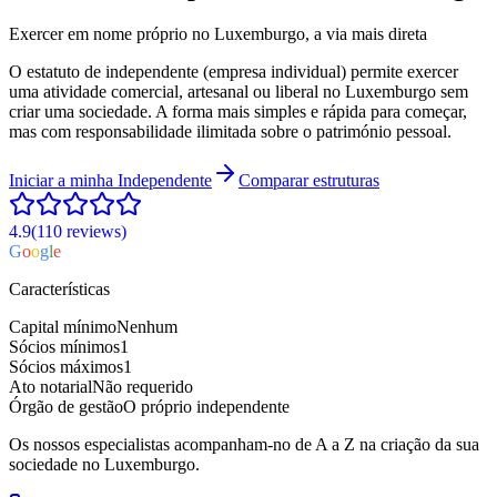
Exercer em nome próprio no Luxemburgo, a via mais direta
O estatuto de independente (empresa individual) permite exercer
uma atividade comercial, artesanal ou liberal no Luxemburgo sem
criar uma sociedade. A forma mais simples e rápida para começar,
mas com responsabilidade ilimitada sobre o património pessoal.
Iniciar a minha
Independente
Comparar estruturas
4.9
(110
reviews
)
G
o
o
g
l
e
Características
Capital mínimo
Nenhum
Sócios mínimos
1
Sócios máximos
1
Ato notarial
Não requerido
Órgão de gestão
O próprio independente
Os nossos especialistas acompanham-no de A a Z na criação da sua
sociedade no Luxemburgo.