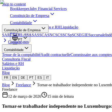
Skip to content
Bookkeeper
.lu
by Financial Services
Constituição de Empresa
Contabilidade
Consultoria Fiscal
Salários e RH
Liquidação
Constituição de Empresa
Blog
SARL
SARL-S
SA
SAS
SCA
SNC
SCS
SCSp
SC
SE
GIE
Succursale
Ind
PT
Contacte-nos
Contabilidade
Tenue de la comptabilité
Audit contractuelle
Commissaire aux comptes
Consultoria Fiscal
Salários e RH
Liquidação
Blog
FR
EN
DE
PT
ES
IT
Blog
Freelance
Tornar-se trabalhador independente no Luxem
Freelance
12 de março de 2026
15 min de leitura
Tornar-se trabalhador independente no Luxemburgo