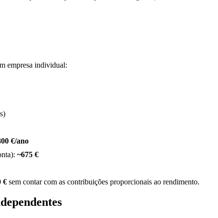
em empresa individual:
s)
800 €/ano
onta):
~675 €
0 €
sem contar com as contribuições proporcionais ao rendimento.
independentes