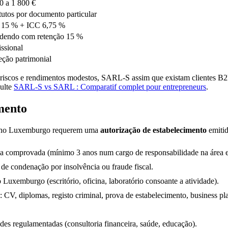
0 a 1 800 €
tutos por documento particular
 15 % + ICC 6,75 %
dendo com retenção 15 %
issional
eção patrimonial
riscos e rendimentos modestos, SARL-S assim que existam clientes B2B, 
sulte
SARL-S vs SARL : Comparatif complet pour entrepreneurs
.
imento
rais no Luxemburgo requerem uma
autorização de estabelecimento
emitid
ia comprovada (mínimo 3 anos num cargo de responsabilidade na área 
 de condenação por insolvência ou fraude fiscal.
 Luxemburgo (escritório, oficina, laboratório consoante a atividade).
V, diplomas, registo criminal, prova de estabelecimento, business pla
des regulamentadas (consultoria financeira, saúde, educação).