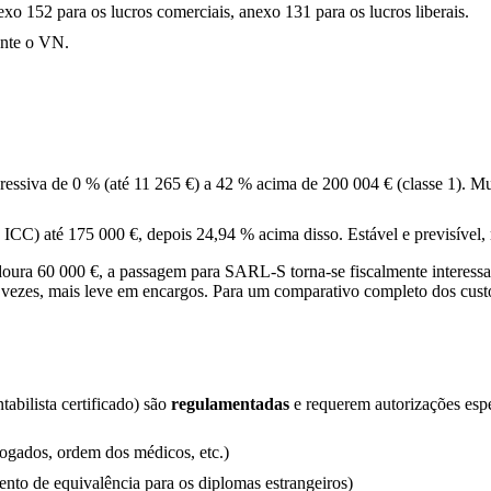
 152 para os lucros comerciais, anexo 131 para os lucros liberais.
ante o VN.
gressiva de 0 % (até 11 265 €) a 42 % acima de 200 004 € (classe 1). 
ICC) até 175 000 €, depois 24,94 % acima disso. Estável e previsível, 
adoura 60 000 €, a passagem para SARL-S torna-se fiscalmente interess
 vezes, mais leve em encargos. Para um comparativo completo dos custo
tabilista certificado) são
regulamentadas
e requerem autorizações espe
ogados, ordem dos médicos, etc.)
to de equivalência para os diplomas estrangeiros)