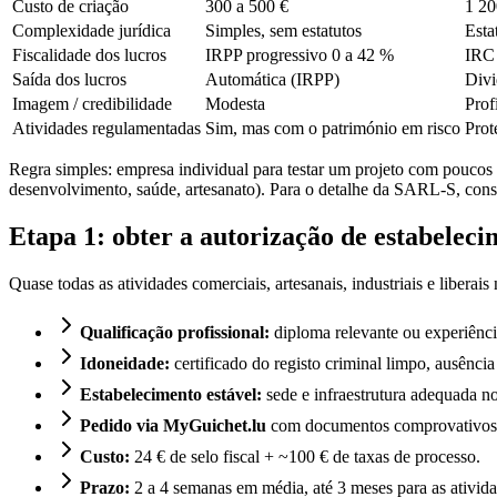
Custo de criação
300 a 500 €
1 20
Complexidade jurídica
Simples, sem estatutos
Esta
Fiscalidade dos lucros
IRPP progressivo 0 a 42 %
IRC
Saída dos lucros
Automática (IRPP)
Divi
Imagem / credibilidade
Modesta
Prof
Atividades regulamentadas
Sim, mas com o património em risco
Prot
Regra simples: empresa individual para testar um projeto com poucos 
desenvolvimento, saúde, artesanato). Para o detalhe da SARL-S, con
Etapa 1: obter a autorização de estabelec
Quase todas as atividades comerciais, artesanais, industriais e libe
Qualificação profissional:
diploma relevante ou experiênc
Idoneidade:
certificado do registo criminal limpo, ausência
Estabelecimento estável:
sede e infraestrutura adequada no
Pedido via MyGuichet.lu
com documentos comprovativos: C
Custo:
24 € de selo fiscal + ~100 € de taxas de processo.
Prazo:
2 a 4 semanas em média, até 3 meses para as ativida