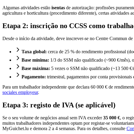
Algumas atividades estão
isentas
de autorização: profissões puramente 
agricultura e horticultura (procedimento diferente), certas atividades a
Etapa 2: inscrição no CCSS como trabalh
Desde o início da atividade, deve inscrever-se no Centre Commun de 
Taxa global:
cerca de 25 % do rendimento profissional (do
Base mínima:
1/3 do SSM não qualificado (~900 €/mês), o
Base máxima:
5 vezes o SSM não qualificado (~13 500 €/
Pagamento:
trimestral, pagamentos por conta provisionais 
Para um trabalhador independente que declara 60 000 € de rendiment
sociales employeur
.
Etapa 3: registo de IVA (se aplicável)
Se o seu volume de negócios anual sem IVA exceder
35 000 €
, o reg
muitos trabalhadores independentes optam por registar-se voluntariame
MyGuichet.lu e demora 2 a 4 semanas. Para os detalhes, consulte
Com