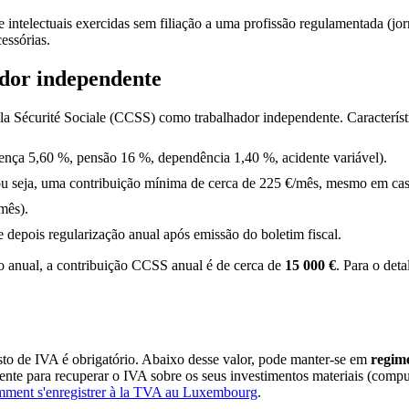
intelectuais exercidas sem filiação a uma profissão regulamentada (jorna
cessórias.
ador independente
la Sécurité Sociale (CCSS) como trabalhador independente. Característ
ença 5,60 %, pensão 16 %, dependência 1,40 %, acidente variável).
u seja, uma contribuição mínima de cerca de 225 €/mês, mesmo em cas
mês).
e depois regularização anual após emissão do boletim fiscal.
o anual, a contribuição CCSS anual é de cerca de
15 000 €
. Para o det
isto de IVA é obrigatório. Abaixo desse valor, pode manter-se em
regime
nte para recuperar o IVA sobre os seus investimentos materiais (comput
ment s'enregistrer à la TVA au Luxembourg
.