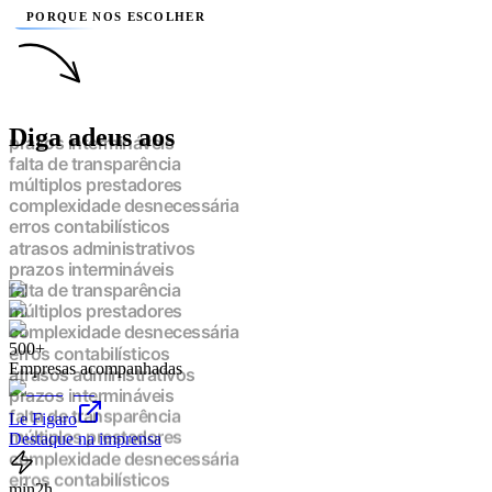
PORQUE NOS ESCOLHER
Diga adeus aos
prazos intermináveis
falta de transparência
múltiplos prestadores
complexidade desnecessária
erros contabilísticos
atrasos administrativos
prazos intermináveis
falta de transparência
múltiplos prestadores
complexidade desnecessária
500+
erros contabilísticos
Empresas acompanhadas
atrasos administrativos
prazos intermináveis
Le Figaro
falta de transparência
Destaque na imprensa
múltiplos prestadores
complexidade desnecessária
erros contabilísticos
min
2h