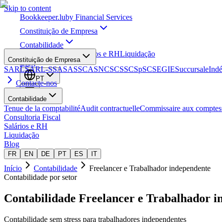
Skip to content
Bookkeeper
.lu
by Financial Services
Constituição de Empresa
Contabilidade
Consultoria Fiscal
Salários e RH
Liquidação
Constituição de Empresa
Blog
SARL
SARL-S
SA
SAS
SCA
SNC
SCS
SCSp
SC
SE
GIE
Succursale
Ind
PT
Contacte-nos
Contabilidade
Tenue de la comptabilité
Audit contractuelle
Commissaire aux comptes
Consultoria Fiscal
Salários e RH
Liquidação
Blog
FR
EN
DE
PT
ES
IT
Início
Contabilidade
Freelancer e Trabalhador independente
Contabilidade por setor
Contabilidade
Freelancer e Trabalhador i
Contabilidade sem stress para trabalhadores independentes