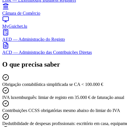
LBR — Luxembourg Business Registers
Câmara de Comércio
MyGuichet.lu
AED — Administração do Registo
ACD — Administração das Contribuições Diretas
O que precisa saber
Obrigação contabilística simplificada se CA < 100.000 €
IVA luxemburguês: limiar de registo em 35.000 € de faturação anual
Contribuições CCSS obrigatórias mesmo abaixo do limiar do IVA
Dedutibilidade de despesas profissionais: escritório em casa, equipam