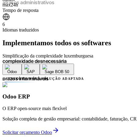
atrasos administrativos
max
24h
prazos intermináveis
Tempo de resposta
falta de transparência
múltiplos prestadores
6
complexidade desnecessária
Idiomas traduzidos
erros contabilísticos
atrasos administrativos
Implementamos
todos os softwares
prazos intermináveis
falta de transparência
Simplificação da complexidade luxemburguesa
múltiplos prestadores
complexidade desnecessária
erros contabilísticos
Odoo
SAP
Sage BOB 50
atrasos administrativos
ESCOLHA A SUA SOLUÇÃO ADAPTADA
prazos intermináveis
falta de transparência
múltiplos prestadores
Odoo ERP
complexidade desnecessária
erros contabilísticos
O ERP open-source mais flexível
atrasos administrativos
Solução completa de gestão empresarial: contabilidade, faturação, 
Solicitar orçamento Odoo