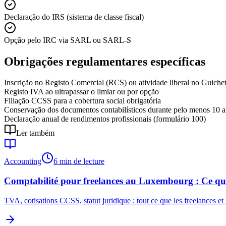
Declaração do IRS (sistema de classe fiscal)
Opção pelo IRC via SARL ou SARL-S
Obrigações regulamentares específicas
Inscrição no Registo Comercial (RCS) ou atividade liberal no Guiche
Registo IVA ao ultrapassar o limiar ou por opção
Filiação CCSS para a cobertura social obrigatória
Conservação dos documentos contabilísticos durante pelo menos 10 
Declaração anual de rendimentos profissionais (formulário 100)
Ler também
Accounting
6 min de lecture
Comptabilité pour freelances au Luxembourg : Ce qu'i
TVA, cotisations CCSS, statut juridique : tout ce que les freelances 