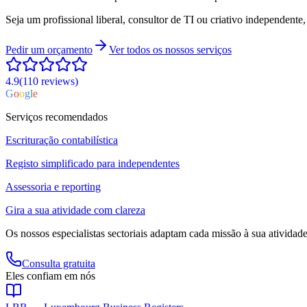
Seja um profissional liberal, consultor de TI ou criativo independente
Pedir um orçamento
Ver todos os nossos serviços
4.9
(110
reviews
)
G
o
o
g
l
e
Serviços recomendados
Escrituração contabilística
Registo simplificado para independentes
Assessoria e reporting
Gira a sua atividade com clareza
Os nossos especialistas sectoriais adaptam cada missão à sua atividad
Consulta gratuita
Eles confiam em nós