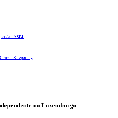
épendant
ASBL
Conseil & reporting
ndependente
no Luxemburgo