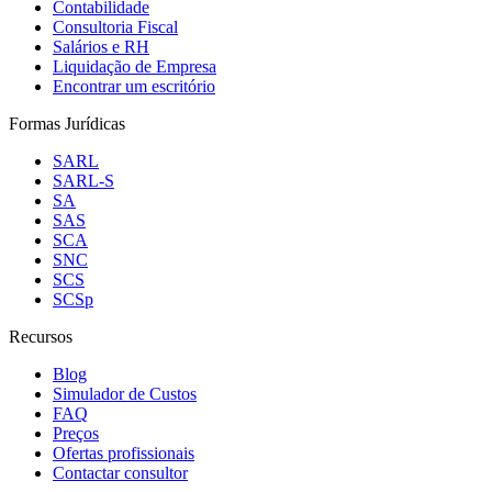
Contabilidade
Consultoria Fiscal
Salários e RH
Liquidação de Empresa
Encontrar um escritório
Formas Jurídicas
SARL
SARL-S
SA
SAS
SCA
SNC
SCS
SCSp
Recursos
Blog
Simulador de Custos
FAQ
Preços
Ofertas profissionais
Contactar consultor