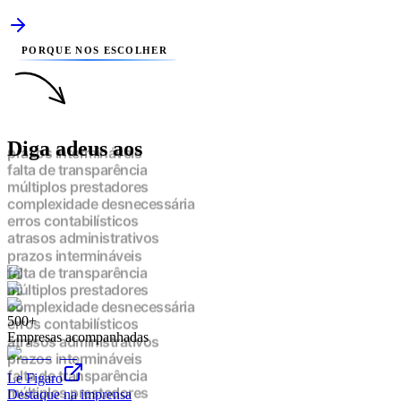
PORQUE NOS ESCOLHER
Diga adeus aos
prazos intermináveis
falta de transparência
múltiplos prestadores
complexidade desnecessária
erros contabilísticos
atrasos administrativos
prazos intermináveis
falta de transparência
múltiplos prestadores
500+
complexidade desnecessária
Empresas acompanhadas
erros contabilísticos
atrasos administrativos
prazos intermináveis
Le Figaro
falta de transparência
Destaque na imprensa