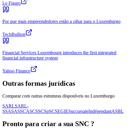
Le Figaro
Por que mais empreendedores estão a olhar para o Luxemburgo
TechBullion
Financial Services Luxembourg introduces the first integrated
financial infrastructure system
Yahoo Finance
Outras formas jurídicas
Comparar com outras estruturas disponíveis no Luxemburgo
SARL
SARL-
S
SA
SAS
SCA
SCS
SCSp
SC
SE
GIE
Succursale
Indépendant
ASBL
Pronto para criar a sua
SNC
?