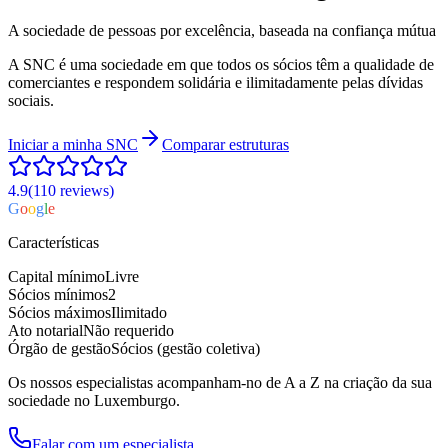
A sociedade de pessoas por excelência, baseada na confiança mútua
A SNC é uma sociedade em que todos os sócios têm a qualidade de
comerciantes e respondem solidária e ilimitadamente pelas dívidas
sociais.
Iniciar a minha
SNC
Comparar estruturas
4.9
(110
reviews
)
G
o
o
g
l
e
Características
Capital mínimo
Livre
Sócios mínimos
2
Sócios máximos
Ilimitado
Ato notarial
Não requerido
Órgão de gestão
Sócios (gestão coletiva)
Os nossos especialistas acompanham-no de A a Z na criação da sua
sociedade no Luxemburgo.
Falar com um especialista