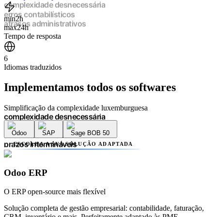
múltiplos prestadores
complexidade desnecessária
min
2h
erros contabilísticos
max
24h
atrasos administrativos
Tempo de resposta
prazos intermináveis
falta de transparência
6
múltiplos prestadores
Idiomas traduzidos
complexidade desnecessária
erros contabilísticos
Implementamos
todos os softwares
atrasos administrativos
prazos intermináveis
falta de transparência
Simplificação da complexidade luxemburguesa
múltiplos prestadores
complexidade desnecessária
Odoo
SAP
Sage BOB 50
erros contabilísticos
atrasos administrativos
ESCOLHA A SUA SOLUÇÃO ADAPTADA
prazos intermináveis
falta de transparência
múltiplos prestadores
Odoo ERP
complexidade desnecessária
erros contabilísticos
O ERP open-source mais flexível
atrasos administrativos
Solução completa de gestão empresarial: contabilidade, faturação,
CRM, inventário e mais. Perfeitamente adaptado às PME