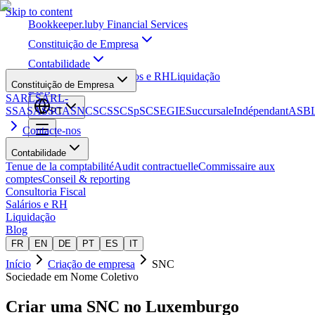
Skip to content
Bookkeeper
.lu
by Financial Services
Constituição de Empresa
Contabilidade
Consultoria Fiscal
Salários e RH
Liquidação
Constituição de Empresa
Blog
SARL
SARL-
S
SA
SAS
SCA
SNC
SCS
SCSp
SC
SE
GIE
Succursale
Indépendant
ASB
PT
Contacte-nos
Contabilidade
Tenue de la comptabilité
Audit contractuelle
Commissaire aux
comptes
Conseil & reporting
Consultoria Fiscal
Salários e RH
Liquidação
Blog
FR
EN
DE
PT
ES
IT
Início
Criação de empresa
SNC
Sociedade em Nome Coletivo
Criar uma
SNC
no Luxemburgo