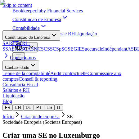
Skip to content
Bookkeeper
.lu
by Financial Services
Constituição de Empresa
Contabilidade
Consultoria Fiscal
Salários e RH
Liquidação
Constituição de Empresa
Blog
SARL
SARL-
S
SA
SAS
SCA
SNC
SCS
SCSp
SC
SE
GIE
Succursale
Indépendant
ASB
PT
Contacte-nos
Contabilidade
Tenue de la comptabilité
Audit contractuelle
Commissaire aux
comptes
Conseil & reporting
Consultoria Fiscal
Salários e RH
Liquidação
Blog
FR
EN
DE
PT
ES
IT
Início
Criação de empresa
SE
Sociedade Europeia (Societas Europaea)
Criar uma
SE
no Luxemburgo