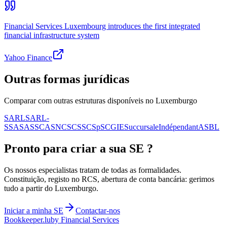
Financial Services Luxembourg introduces the first integrated
financial infrastructure system
Yahoo Finance
Outras formas jurídicas
Comparar com outras estruturas disponíveis no Luxemburgo
SARL
SARL-
S
SA
SAS
SCA
SNC
SCS
SCSp
SC
GIE
Succursale
Indépendant
ASBL
Pronto para criar a sua
SE
?
Os nossos especialistas tratam de todas as formalidades.
Constituição, registo no RCS, abertura de conta bancária: gerimos
tudo a partir do Luxemburgo.
Iniciar a minha
SE
Contactar-nos
Bookkeeper
.lu
by Financial Services