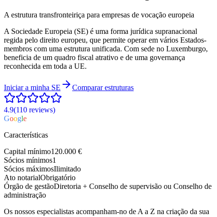
A estrutura transfronteiriça para empresas de vocação europeia
A Sociedade Europeia (SE) é uma forma jurídica supranacional
regida pelo direito europeu, que permite operar em vários Estados-
membros com uma estrutura unificada. Com sede no Luxemburgo,
beneficia de um quadro fiscal atrativo e de uma governança
reconhecida em toda a UE.
Iniciar a minha
SE
Comparar estruturas
4.9
(110
reviews
)
G
o
o
g
l
e
Características
Capital mínimo
120.000 €
Sócios mínimos
1
Sócios máximos
Ilimitado
Ato notarial
Obrigatório
Órgão de gestão
Diretoria + Conselho de supervisão ou Conselho de
administração
Os nossos especialistas acompanham-no de A a Z na criação da sua