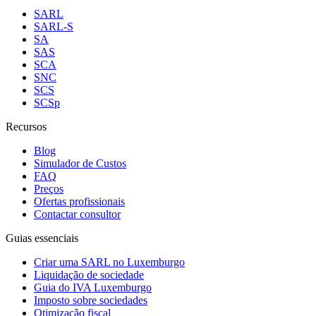
SARL
SARL-S
SA
SAS
SCA
SNC
SCS
SCSp
Recursos
Blog
Simulador de Custos
FAQ
Preços
Ofertas profissionais
Contactar consultor
Guias essenciais
Criar uma SARL no Luxemburgo
Liquidação de sociedade
Guia do IVA Luxemburgo
Imposto sobre sociedades
Otimização fiscal