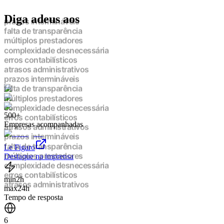
Diga adeus aos
prazos intermináveis
falta de transparência
múltiplos prestadores
complexidade desnecessária
erros contabilísticos
atrasos administrativos
prazos intermináveis
falta de transparência
múltiplos prestadores
complexidade desnecessária
500+
erros contabilísticos
Empresas acompanhadas
atrasos administrativos
prazos intermináveis
Le Figaro
falta de transparência
Destaque na imprensa
múltiplos prestadores
complexidade desnecessária
erros contabilísticos
min
2h
atrasos administrativos
max
24h
prazos intermináveis
Tempo de resposta
falta de transparência
múltiplos prestadores
6