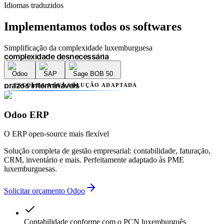
complexidade desnecessária
Idiomas traduzidos
erros contabilísticos
atrasos administrativos
Implementamos
todos os softwares
prazos intermináveis
falta de transparência
Simplificação da complexidade luxemburguesa
múltiplos prestadores
complexidade desnecessária
erros contabilísticos
Odoo
SAP
Sage BOB 50
atrasos administrativos
ESCOLHA A SUA SOLUÇÃO ADAPTADA
prazos intermináveis
falta de transparência
múltiplos prestadores
Odoo ERP
complexidade desnecessária
erros contabilísticos
O ERP open-source mais flexível
atrasos administrativos
Solução completa de gestão empresarial: contabilidade, faturação,
CRM, inventário e mais. Perfeitamente adaptado às PME
luxemburguesas.
Solicitar orçamento Odoo
Contabilidade conforme com o PCN luxemburguês