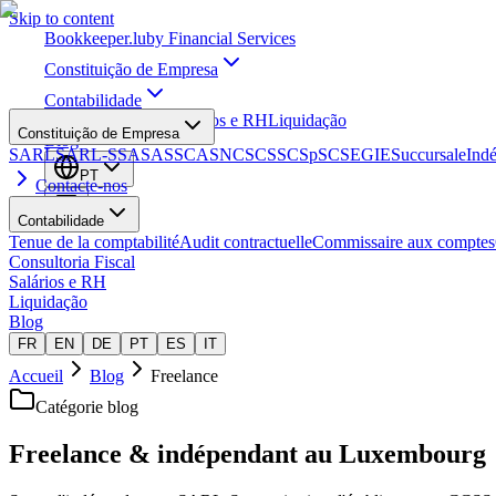
Skip to content
Bookkeeper
.lu
by Financial Services
Constituição de Empresa
Contabilidade
Consultoria Fiscal
Salários e RH
Liquidação
Constituição de Empresa
Blog
SARL
SARL-S
SA
SAS
SCA
SNC
SCS
SCSp
SC
SE
GIE
Succursale
Ind
PT
Contacte-nos
Contabilidade
Tenue de la comptabilité
Audit contractuelle
Commissaire aux comptes
Consultoria Fiscal
Salários e RH
Liquidação
Blog
FR
EN
DE
PT
ES
IT
Accueil
Blog
Freelance
Catégorie blog
Freelance & indépendant au Luxembourg