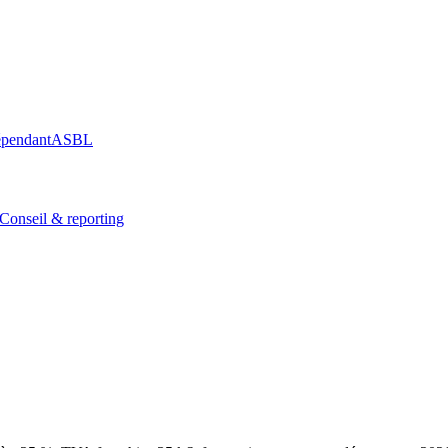
épendant
ASBL
Conseil & reporting