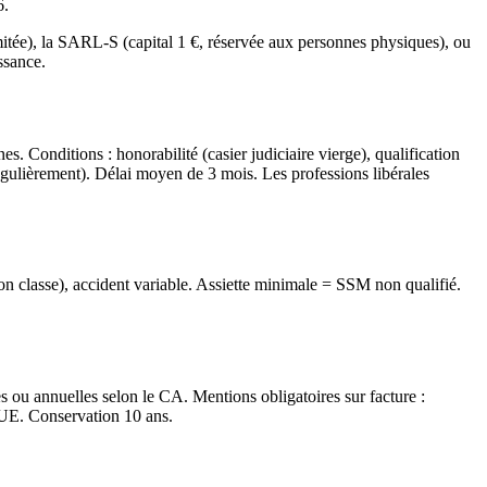
6.
imitée), la SARL-S (capital 1 €, réservée aux personnes physiques), ou
ssance.
es. Conditions : honorabilité (casier judiciaire vierge), qualification
régulièrement). Délai moyen de 3 mois. Les professions libérales
 classe), accident variable. Assiette minimale = SSM non qualifié.
es ou annuelles selon le CA. Mentions obligatoires sur facture :
 UE. Conservation 10 ans.