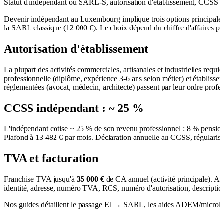
Statut d'indépendant ou SARL-S, autorisation d'établissement, CCSS 
Devenir indépendant au Luxembourg implique trois options principales :
la SARL classique (12 000 €). Le choix dépend du chiffre d'affaires pré
Autorisation d'établissement
La plupart des activités commerciales, artisanales et industrielles requi
professionnelle (diplôme, expérience 3-6 ans selon métier) et établiss
réglementées (avocat, médecin, architecte) passent par leur ordre prof
CCSS indépendant : ~ 25 %
L'indépendant cotise ~ 25 % de son revenu professionnel : 8 % pensi
Plafond à 13 482 € par mois. Déclaration annuelle au CCSS, régularisat
TVA et facturation
Franchise TVA jusqu'à
35 000 €
de CA annuel (activité principale). Au
identité, adresse, numéro TVA, RCS, numéro d'autorisation, descript
Nos guides détaillent le passage EI → SARL, les aides ADEM/microlux 