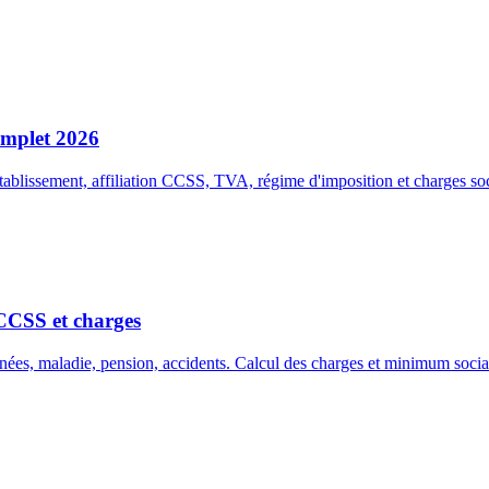
omplet 2026
blissement, affiliation CCSS, TVA, régime d'imposition et charges soci
CCSS et charges
ées, maladie, pension, accidents. Calcul des charges et minimum social