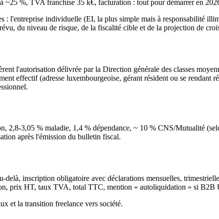
à ~25 %, TVA franchise 35 k€, facturation : tout pour démarrer en 202
 l'entreprise individuelle (EI, la plus simple mais à responsabilité ill
vu, du niveau de risque, de la fiscalité cible et de la projection de croi
èrent l'autorisation délivrée par la Direction générale des classes moyenn
ement effectif (adresse luxembourgeoise, gérant résident ou se rendant 
essionnel.
on, 2,8-3,05 % maladie, 1,4 % dépendance, ~ 10 % CNS/Mutualité (selon
ion après l'émission du bulletin fiscal.
-delà, inscription obligatoire avec déclarations mensuelles, trimestriell
ion, prix HT, taux TVA, total TTC, mention « autoliquidation » si B2B
et la transition freelance vers société.