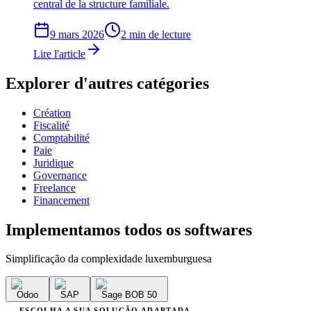
central de la structure familiale.
9 mars 2026
2 min de lecture
Lire l'article
Explorer d'autres catégories
Création
Fiscalité
Comptabilité
Paie
Juridique
Governance
Freelance
Financement
Implementamos
todos os softwares
Simplificação da complexidade luxemburguesa
Odoo
SAP
Sage BOB 50
ESCOLHA A SUA SOLUÇÃO ADAPTADA