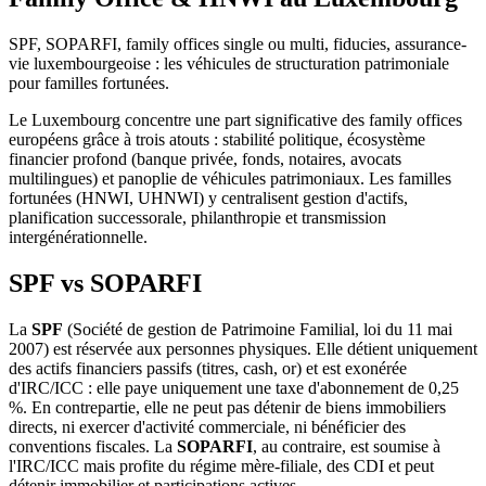
SPF, SOPARFI, family offices single ou multi, fiducies, assurance-
vie luxembourgeoise : les véhicules de structuration patrimoniale
pour familles fortunées.
Le Luxembourg concentre une part significative des family offices
européens grâce à trois atouts : stabilité politique, écosystème
financier profond (banque privée, fonds, notaires, avocats
multilingues) et panoplie de véhicules patrimoniaux. Les familles
fortunées (HNWI, UHNWI) y centralisent gestion d'actifs,
planification successorale, philanthropie et transmission
intergénérationnelle.
SPF vs SOPARFI
La
SPF
(Société de gestion de Patrimoine Familial, loi du 11 mai
2007) est réservée aux personnes physiques. Elle détient uniquement
des actifs financiers passifs (titres, cash, or) et est exonérée
d'IRC/ICC : elle paye uniquement une taxe d'abonnement de 0,25
%. En contrepartie, elle ne peut pas détenir de biens immobiliers
directs, ni exercer d'activité commerciale, ni bénéficier des
conventions fiscales. La
SOPARFI
, au contraire, est soumise à
l'IRC/ICC mais profite du régime mère-filiale, des CDI et peut
détenir immobilier et participations actives.