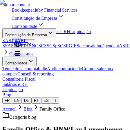
Skip to content
Bookkeeper
.lu
by Financial Services
Constituição de Empresa
Contabilidade
Consultoria Fiscal
Salários e RH
Liquidação
Constituição de Empresa
Blog
SARL
SARL-
S
SA
SAS
SCA
SNC
SCS
SCSp
SC
SE
GIE
Succursale
Indépendant
ASB
PT
Contacte-nos
Contabilidade
Tenue de la comptabilité
Audit contractuelle
Commissaire aux
comptes
Conseil & reporting
Consultoria Fiscal
Salários e RH
Liquidação
Blog
FR
EN
DE
PT
ES
IT
Accueil
Blog
Family Office
Catégorie blog
Family Office & HNWI au Luxembourg