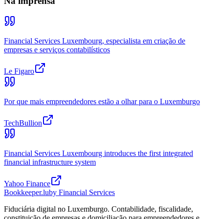
Na imprensa
Financial Services Luxembourg, especialista em criação de
empresas e serviços contabilísticos
Le Figaro
Por que mais empreendedores estão a olhar para o Luxemburgo
TechBullion
Financial Services Luxembourg introduces the first integrated
financial infrastructure system
Yahoo Finance
Bookkeeper
.lu
by Financial Services
Fiduciária digital no Luxemburgo. Contabilidade, fiscalidade,
constituição de empresas e domiciliação para empreendedores e