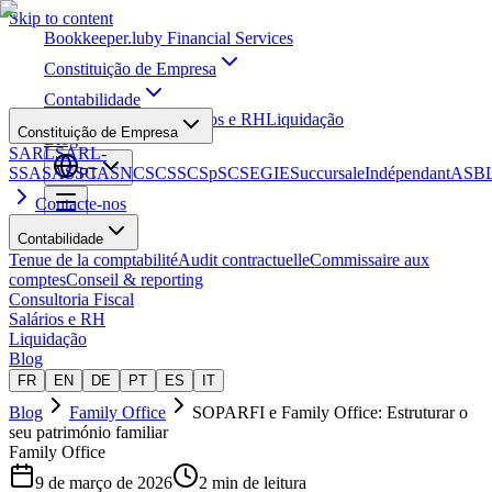
Skip to content
Bookkeeper
.lu
by Financial Services
Constituição de Empresa
Contabilidade
Consultoria Fiscal
Salários e RH
Liquidação
Constituição de Empresa
Blog
SARL
SARL-
S
SA
SAS
SCA
SNC
SCS
SCSp
SC
SE
GIE
Succursale
Indépendant
ASB
PT
Contacte-nos
Contabilidade
Tenue de la comptabilité
Audit contractuelle
Commissaire aux
comptes
Conseil & reporting
Consultoria Fiscal
Salários e RH
Liquidação
Blog
FR
EN
DE
PT
ES
IT
Blog
Family Office
SOPARFI e Family Office: Estruturar o
seu património familiar
Family Office
9 de março de 2026
2 min de leitura