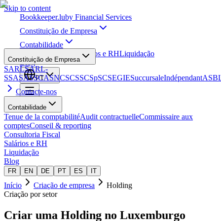
Skip to content
Bookkeeper
.lu
by Financial Services
Constituição de Empresa
Contabilidade
Consultoria Fiscal
Salários e RH
Liquidação
Constituição de Empresa
Blog
SARL
SARL-
S
SA
SAS
SCA
SNC
SCS
SCSp
SC
SE
GIE
Succursale
Indépendant
ASB
PT
Contacte-nos
Contabilidade
Tenue de la comptabilité
Audit contractuelle
Commissaire aux
comptes
Conseil & reporting
Consultoria Fiscal
Salários e RH
Liquidação
Blog
FR
EN
DE
PT
ES
IT
Início
Criação de empresa
Holding
Criação por setor
Criar uma
Holding
no Luxemburgo