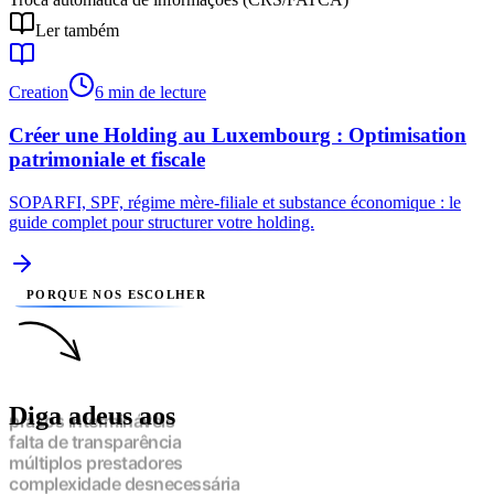
Ler também
Creation
6 min de lecture
Créer une Holding au Luxembourg : Optimisation
patrimoniale et fiscale
SOPARFI, SPF, régime mère-filiale et substance économique : le
guide complet pour structurer votre holding.
PORQUE NOS ESCOLHER
Diga adeus aos
prazos intermináveis
falta de transparência
múltiplos prestadores
complexidade desnecessária