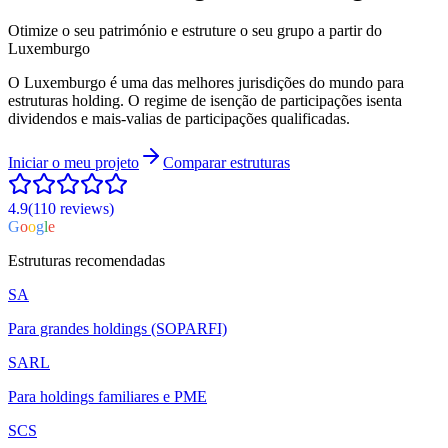
Otimize o seu património e estruture o seu grupo a partir do
Luxemburgo
O Luxemburgo é uma das melhores jurisdições do mundo para
estruturas holding. O regime de isenção de participações isenta
dividendos e mais-valias de participações qualificadas.
Iniciar o meu projeto
Comparar estruturas
4.9
(110
reviews
)
G
o
o
g
l
e
Estruturas recomendadas
SA
Para grandes holdings (SOPARFI)
SARL
Para holdings familiares e PME
SCS