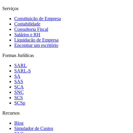
Serviços
Constituição de Empresa
Contabilidade
Consultoria Fiscal
Salários e RH
Liquidação de Empresa
Encontrar um escritório
Formas Jurídicas
SARL
SARL-S
SA
SAS
SCA
SNC
SCS
SCSp
Recursos
Blog
Simulador de Custos