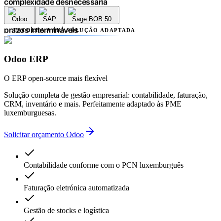
complexidade desnecessária
erros contabilísticos
Odoo
SAP
Sage BOB 50
atrasos administrativos
prazos intermináveis
ESCOLHA A SUA SOLUÇÃO ADAPTADA
falta de transparência
múltiplos prestadores
Odoo ERP
complexidade desnecessária
erros contabilísticos
atrasos administrativos
O ERP open-source mais flexível
Solução completa de gestão empresarial: contabilidade, faturação,
CRM, inventário e mais. Perfeitamente adaptado às PME
luxemburguesas.
Solicitar orçamento Odoo
Contabilidade conforme com o PCN luxemburguês
Faturação eletrónica automatizada
Gestão de stocks e logística