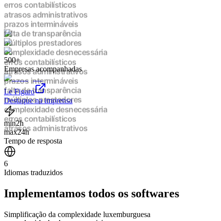
erros contabilísticos
atrasos administrativos
prazos intermináveis
falta de transparência
múltiplos prestadores
complexidade desnecessária
500+
erros contabilísticos
Empresas acompanhadas
atrasos administrativos
prazos intermináveis
falta de transparência
Le Figaro
múltiplos prestadores
Destaque na imprensa
complexidade desnecessária
erros contabilísticos
min
2h
atrasos administrativos
max
24h
prazos intermináveis
Tempo de resposta
falta de transparência
múltiplos prestadores
6
complexidade desnecessária
Idiomas traduzidos
erros contabilísticos
atrasos administrativos
Implementamos
todos os softwares
prazos intermináveis
falta de transparência
múltiplos prestadores
Simplificação da complexidade luxemburguesa