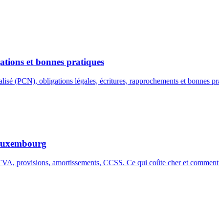
ations et bonnes pratiques
é (PCN), obligations légales, écritures, rapprochements et bonnes pr
u Luxembourg
TVA, provisions, amortissements, CCSS. Ce qui coûte cher et comment l