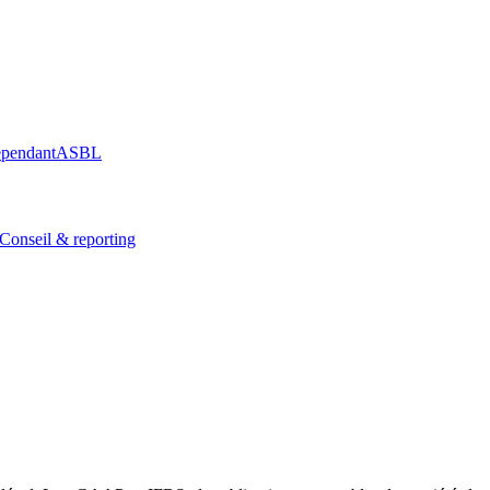
épendant
ASBL
Conseil & reporting