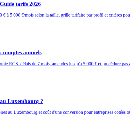
uide tarifs 2026
000 €/mois selon la taille, grille tarifaire par profil et critères pour
 comptes annuels
 RCS, délais de 7 mois, amendes jusqu'à 5 000 € et procédure pas à
e au Luxembourg ?
res au Luxembourg et coût d'une conversion pour entreprises cotées o