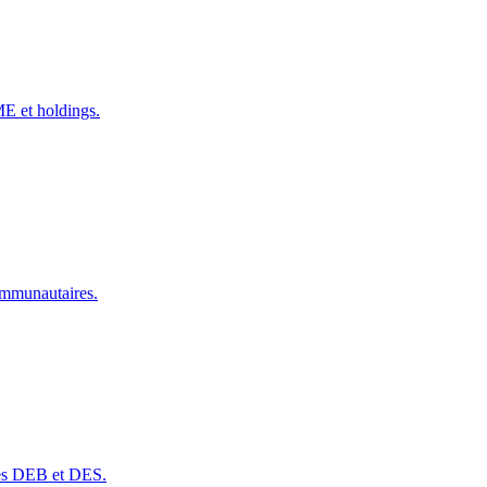
ME et holdings.
communautaires.
ves DEB et DES.