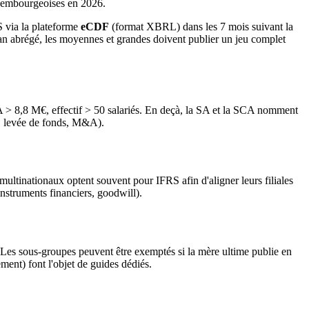
uxembourgeoises en 2026.
 via la plateforme
eCDF
(format XBRL) dans les 7 mois suivant la
ilan abrégé, les moyennes et grandes doivent publier un jeu complet
 CA > 8,8 M€, effectif > 50 salariés. En deçà, la SA et la SCA nomment
e, levée de fonds, M&A).
ultinationaux optent souvent pour IFRS afin d'aligner leurs filiales
nstruments financiers, goodwill).
 Les sous-groupes peuvent être exemptés si la mère ultime publie en
nt) font l'objet de guides dédiés.