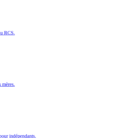
 au RCS.
s mères.
pour indépendants.