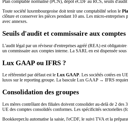
Plan comptable normalisé (PCN), dépôt eCDF au RCS, seuils d'audit 
Toute société luxembourgeoise doit tenir une comptabilité selon le
Pl
clôture et conserver les pièces pendant 10 ans. Les micro-entreprises 
avec annexes.
Seuils d'audit et commissaire aux comptes
L'audit légal par un réviseur d'entreprises agréé (REA) est obligatoir
un commissaire aux comptes interne. La SARL en est dispensée sous le
Lux GAAP ou IFRS ?
Le référentiel par défaut est le
Lux GAAP
. Les sociétés cotées en UE
luxos sur le reporting groupe. La bascule Lux GAAP → IFRS requiert un
Consolidation des groupes
Les mères contrôlant des filiales doivent consolider au-delà de 2 des
UE des comptes consolidés conformes. Les spécificités sectorielles 
Bookkeeper.lu automatise la saisie, l'eCDF, le suivi TVA et la préparat