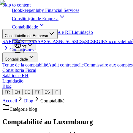
Skip to content
Bookkeeper
.lu
by Financial Services
Constituição de Empresa
Contabilidade
Consultoria Fiscal
Salários e RH
Liquidação
Constituição de Empresa
Blog
SARL
SARL-S
SA
SAS
SCA
SNC
SCS
SCSp
SC
SE
GIE
Succursale
Ind
PT
Contacte-nos
Contabilidade
Tenue de la comptabilité
Audit contractuelle
Commissaire aux comptes
Consultoria Fiscal
Salários e RH
Liquidação
Blog
FR
EN
DE
PT
ES
IT
Accueil
Blog
Comptabilité
Catégorie blog
Comptabilité au Luxembourg