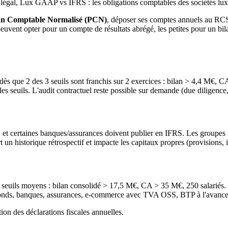
légal, Lux GAAP vs IFRS : les obligations comptables des sociétés l
an Comptable Normalisé (PCN)
, déposer ses comptes annuels au RCS
peuvent opter pour un compte de résultats abrégé, les petites pour un b
e dès que 2 des 3 seuils sont franchis sur 2 exercices : bilan > 4,4 M€,
s seuils. L'audit contractuel reste possible sur demande (due diligenc
 et certaines banques/assurances doivent publier en IFRS. Les groupes m
 historique rétrospectif et impacte les capitaux propres (provisions, i
 3 seuils moyens : bilan consolidé > 17,5 M€, CA > 35 M€, 250 salariés.
(fonds, banques, assurances, e-commerce avec TVA OSS, BTP à l'avanceme
ion des déclarations fiscales annuelles.