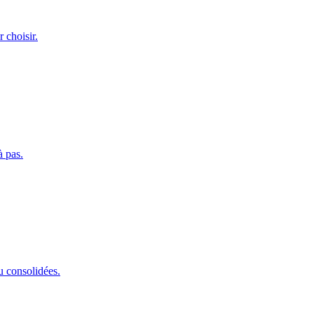
 choisir.
 pas.
u consolidées.