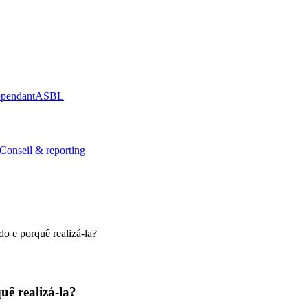
épendant
ASBL
Conseil & reporting
o e porquê realizá-la?
ê realizá-la?