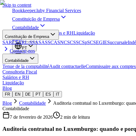
Skip to content
Bookkeeper
.lu
by Financial Services
Constituição de Empresa
Contabilidade
Consultoria Fiscal
Salários e RH
Liquidação
Constituição de Empresa
Blog
SARL
SARL-S
SA
SAS
SCA
SNC
SCS
SCSp
SC
SE
GIE
Succursale
Ind
PT
Contacte-nos
Contabilidade
Tenue de la comptabilité
Audit contractuelle
Commissaire aux comptes
Consultoria Fiscal
Salários e RH
Liquidação
Blog
FR
EN
DE
PT
ES
IT
Blog
Contabilidade
Auditoria contratual no Luxemburgo: quand
Contabilidade
7 de fevereiro de 2026
2 min de leitura
Auditoria contratual no Luxemburgo: quando e porqu