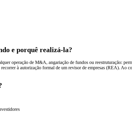
do e porquê realizá-la?
quer operação de M&A, angariação de fundos ou reestruturação: permite
recorrer à autorização formal de um revisor de empresas (REA). Ao contr
?
nvestidores