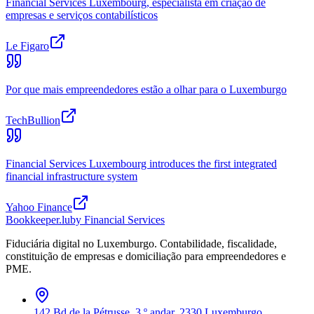
Financial Services Luxembourg, especialista em criação de
empresas e serviços contabilísticos
Le Figaro
Por que mais empreendedores estão a olhar para o Luxemburgo
TechBullion
Financial Services Luxembourg introduces the first integrated
financial infrastructure system
Yahoo Finance
Bookkeeper
.lu
by Financial Services
Fiduciária digital no Luxemburgo. Contabilidade, fiscalidade,
constituição de empresas e domiciliação para empreendedores e
PME.
142 Bd de la Pétrusse, 3.º andar, 2330 Luxemburgo