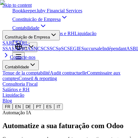
Skip to content
Bookkeeper
.lu
by Financial Services
Constituição de Empresa
Contabilidade
Consultoria Fiscal
Salários e RH
Liquidação
Constituição de Empresa
Blog
SARL
SARL-
S
SA
SAS
SCA
SNC
SCS
SCSp
SC
SE
GIE
Succursale
Indépendant
ASB
PT
Contacte-nos
Contabilidade
Tenue de la comptabilité
Audit contractuelle
Commissaire aux
comptes
Conseil & reporting
Consultoria Fiscal
Salários e RH
Liquidação
Blog
FR
EN
DE
PT
ES
IT
Automação IA
Automatize a sua faturação
com Odoo