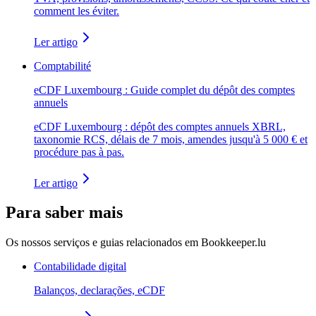
comment les éviter.
Ler artigo
Comptabilité
eCDF Luxembourg : Guide complet du dépôt des comptes
annuels
eCDF Luxembourg : dépôt des comptes annuels XBRL,
taxonomie RCS, délais de 7 mois, amendes jusqu'à 5 000 € et
procédure pas à pas.
Ler artigo
Para saber mais
Os nossos serviços e guias relacionados em Bookkeeper.lu
Contabilidade digital
Balanços, declarações, eCDF