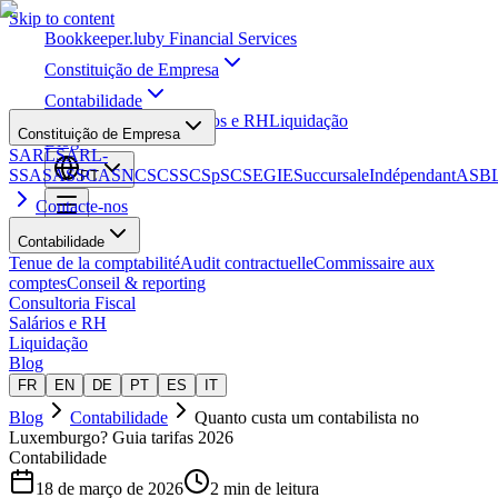
Skip to content
Bookkeeper
.lu
by Financial Services
Constituição de Empresa
Contabilidade
Consultoria Fiscal
Salários e RH
Liquidação
Constituição de Empresa
Blog
SARL
SARL-
S
SA
SAS
SCA
SNC
SCS
SCSp
SC
SE
GIE
Succursale
Indépendant
ASB
PT
Contacte-nos
Contabilidade
Tenue de la comptabilité
Audit contractuelle
Commissaire aux
comptes
Conseil & reporting
Consultoria Fiscal
Salários e RH
Liquidação
Blog
FR
EN
DE
PT
ES
IT
Blog
Contabilidade
Quanto custa um contabilista no
Luxemburgo? Guia tarifas 2026
Contabilidade
18 de março de 2026
2 min de leitura