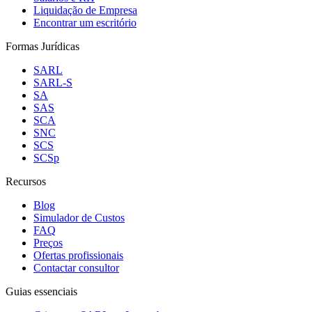
Liquidação de Empresa
Encontrar um escritório
Formas Jurídicas
SARL
SARL-S
SA
SAS
SCA
SNC
SCS
SCSp
Recursos
Blog
Simulador de Custos
FAQ
Preços
Ofertas profissionais
Contactar consultor
Guias essenciais