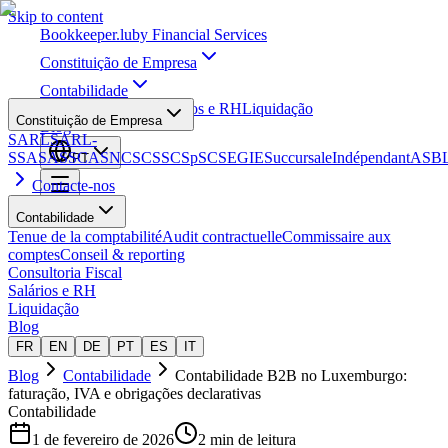
Skip to content
Bookkeeper
.lu
by Financial Services
Constituição de Empresa
Contabilidade
Consultoria Fiscal
Salários e RH
Liquidação
Constituição de Empresa
Blog
SARL
SARL-
S
SA
SAS
SCA
SNC
SCS
SCSp
SC
SE
GIE
Succursale
Indépendant
ASB
PT
Contacte-nos
Contabilidade
Tenue de la comptabilité
Audit contractuelle
Commissaire aux
comptes
Conseil & reporting
Consultoria Fiscal
Salários e RH
Liquidação
Blog
FR
EN
DE
PT
ES
IT
Blog
Contabilidade
Contabilidade B2B no Luxemburgo:
faturação, IVA e obrigações declarativas
Contabilidade
1 de fevereiro de 2026
2 min de leitura