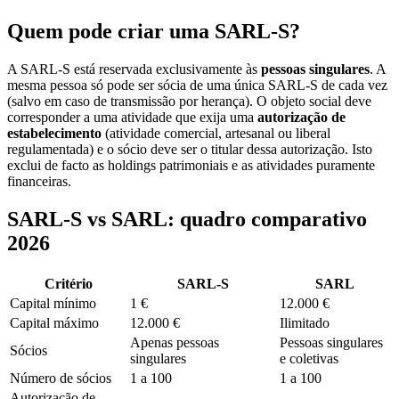
Quem pode criar uma SARL-S?
A SARL-S está reservada exclusivamente às
pessoas singulares
. A
mesma pessoa só pode ser sócia de uma única SARL-S de cada vez
(salvo em caso de transmissão por herança). O objeto social deve
corresponder a uma atividade que exija uma
autorização de
estabelecimento
(atividade comercial, artesanal ou liberal
regulamentada) e o sócio deve ser o titular dessa autorização. Isto
exclui de facto as holdings patrimoniais e as atividades puramente
financeiras.
SARL-S vs SARL: quadro comparativo
2026
Critério
SARL-S
SARL
Capital mínimo
1 €
12.000 €
Capital máximo
12.000 €
Ilimitado
Apenas pessoas
Pessoas singulares
Sócios
singulares
e coletivas
Número de sócios
1 a 100
1 a 100
Autorização de