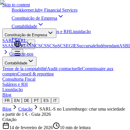
Skip to content
Bookkeeper
.lu
by Financial Services
Constituição de Empresa
Contabilidade
Consultoria Fiscal
Salários e RH
Liquidação
Constituição de Empresa
Blog
SARL
SARL-
S
SA
SAS
SCA
SNC
SCS
SCSp
SC
SE
GIE
Succursale
Indépendant
ASB
PT
Contacte-nos
Contabilidade
Tenue de la comptabilité
Audit contractuelle
Commissaire aux
comptes
Conseil & reporting
Consultoria Fiscal
Salários e RH
Liquidação
Blog
FR
EN
DE
PT
ES
IT
Blog
Criação
SARL-S no Luxemburgo: criar uma sociedade
a partir de 1 € - Guia 2026
Criação
14 de fevereiro de 2026
10 min de leitura