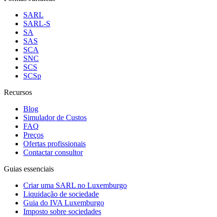
SARL
SARL-S
SA
SAS
SCA
SNC
SCS
SCSp
Recursos
Blog
Simulador de Custos
FAQ
Preços
Ofertas profissionais
Contactar consultor
Guias essenciais
Criar uma SARL no Luxemburgo
Liquidação de sociedade
Guia do IVA Luxemburgo
Imposto sobre sociedades