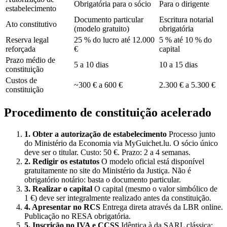
Obrigatória para o sócio
Para o dirigente
estabelecimento
Documento particular
Escritura notarial
Ato constitutivo
(modelo gratuito)
obrigatória
Reserva legal
25 % do lucro até 12.000
5 % até 10 % do
reforçada
€
capital
Prazo médio de
5 a 10 dias
10 a 15 dias
constituição
Custos de
~300 € a 600 €
2.300 € a 5.300 €
constituição
Procedimento de constituição acelerado
1. Obter a autorização de estabelecimento
Processo junto
do Ministério da Economia via MyGuichet.lu. O sócio único
deve ser o titular. Custo: 50 €. Prazo: 2 a 4 semanas.
2. Redigir os estatutos
O modelo oficial está disponível
gratuitamente no site do Ministério da Justiça. Não é
obrigatório notário: basta o documento particular.
3. Realizar o capital
O capital (mesmo o valor simbólico de
1 €) deve ser integralmente realizado antes da constituição.
4. Apresentar no RCS
Entrega direta através da LBR online.
Publicação no RESA obrigatória.
5. Inscrição no IVA e CCSS
Idêntica à da SARL clássica: