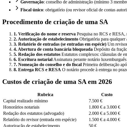
Governação
: conselho de administração (mínimo 3 membros,
Fiscal único
: obrigatório (ou revisor oficial de contas aut
Procedimento de criação de uma SA
1. Verificação do nome e reserva
Pesquisa no RCS e RESA, m
2. Autorização de estabelecimento
Obrigatória para qualquer a
3. Relatório de entradas (se entradas em espécie)
Um revisor 
4. Abertura de conta bancária bloqueada
Depósito da fração
5. Redação dos estatutos
Estatutos complexos: cláusulas de emi
6. Escritura notarial
Assinatura perante notário luxemburguês 
7. Nomeação do conselho e do fiscal
Primeira deliberação após
8. Entrega RCS e RESA
O notário procede à entrega no praz
Custos de criação de uma SA em 2026
Rubrica
Custo
Capital realizado mínimo
7.500 €
Honorários notariais
1.800 € a 3.000 €
Redação dos estatutos (advogado)
2.000 € a 5.000 €
Relatório do revisor (entrada em espécie)
1.500 € a 4.000 €
Autorização de estabelecimento
50 €