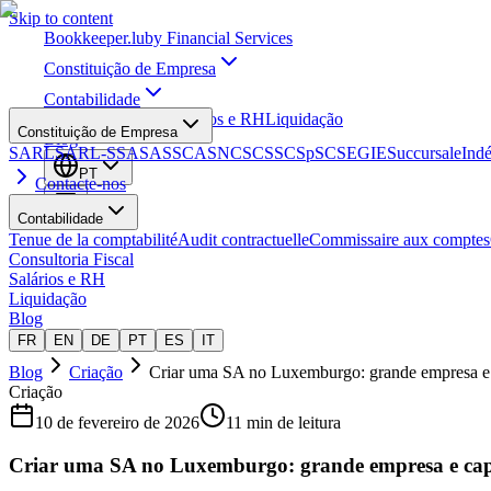
Skip to content
Bookkeeper
.lu
by Financial Services
Constituição de Empresa
Contabilidade
Consultoria Fiscal
Salários e RH
Liquidação
Constituição de Empresa
Blog
SARL
SARL-S
SA
SAS
SCA
SNC
SCS
SCSp
SC
SE
GIE
Succursale
Ind
PT
Contacte-nos
Contabilidade
Tenue de la comptabilité
Audit contractuelle
Commissaire aux comptes
Consultoria Fiscal
Salários e RH
Liquidação
Blog
FR
EN
DE
PT
ES
IT
Blog
Criação
Criar uma SA no Luxemburgo: grande empresa e 
Criação
10 de fevereiro de 2026
11 min de leitura
Criar uma SA no Luxemburgo: grande empresa e cap