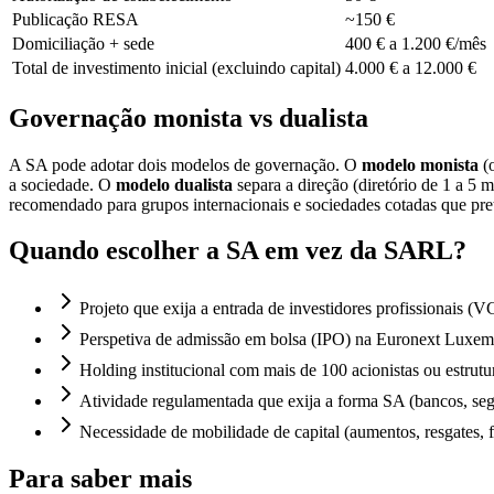
Publicação RESA
~150 €
Domiciliação + sede
400 € a 1.200 €/mês
Total de investimento inicial (excluindo capital)
4.000 € a 12.000 €
Governação monista vs dualista
A SA pode adotar dois modelos de governação. O
modelo monista
(o
a sociedade. O
modelo dualista
separa a direção (diretório de 1 a 5 
recomendado para grupos internacionais e sociedades cotadas que pr
Quando escolher a SA em vez da SARL?
Projeto que exija a entrada de investidores profissionais (V
Perspetiva de admissão em bolsa (IPO) na Euronext Luxemb
Holding institucional com mais de 100 acionistas ou estrutur
Atividade regulamentada que exija a forma SA (bancos, seg
Necessidade de mobilidade de capital (aumentos, resgates, fu
Para saber mais