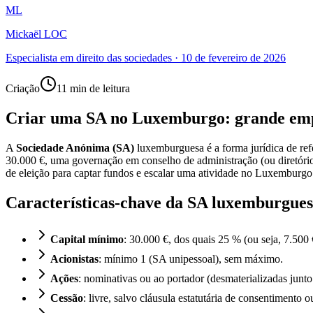
ML
Mickaël LOC
Especialista em direito das sociedades
·
10 de fevereiro de 2026
Criação
11 min de leitura
Criar uma SA no Luxemburgo: grande emp
A
Sociedade Anónima (SA)
luxemburguesa é a forma jurídica de refe
30.000 €, uma governação em conselho de administração (ou diretório),
de eleição para captar fundos e escalar uma atividade no Luxemburgo
Características-chave da SA luxemburgue
Capital mínimo
: 30.000 €, dos quais 25 % (ou seja, 7.500
Acionistas
: mínimo 1 (SA unipessoal), sem máximo.
Ações
: nominativas ou ao portador (desmaterializadas junt
Cessão
: livre, salvo cláusula estatutária de consentimento o