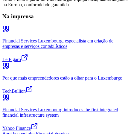
na Europa, conformidade garantida.
Na imprensa
Financial Services Luxembourg, especialista em criação de
empresas e serviços contabilísticos
Le Figaro
Por que mais empreendedores estão a olhar para o Luxemburgo
TechBullion
Financial Services Luxembourg introduces the first integrated
financial infrastructure system
Yahoo Finance
Bookkeeper
.lu
by Financial Services