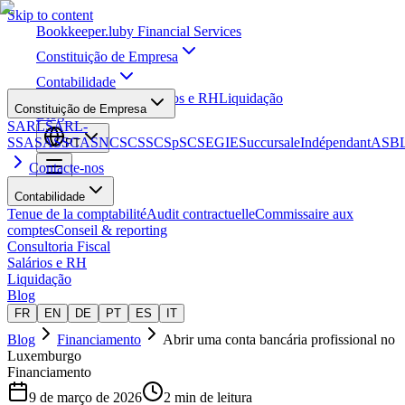
Skip to content
Bookkeeper
.lu
by Financial Services
Constituição de Empresa
Contabilidade
Consultoria Fiscal
Salários e RH
Liquidação
Constituição de Empresa
Blog
SARL
SARL-
S
SA
SAS
SCA
SNC
SCS
SCSp
SC
SE
GIE
Succursale
Indépendant
ASB
PT
Contacte-nos
Contabilidade
Tenue de la comptabilité
Audit contractuelle
Commissaire aux
comptes
Conseil & reporting
Consultoria Fiscal
Salários e RH
Liquidação
Blog
FR
EN
DE
PT
ES
IT
Blog
Financiamento
Abrir uma conta bancária profissional no
Luxemburgo
Financiamento
9 de março de 2026
2 min de leitura