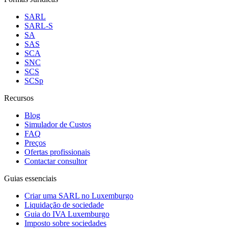
SARL
SARL-S
SA
SAS
SCA
SNC
SCS
SCSp
Recursos
Blog
Simulador de Custos
FAQ
Preços
Ofertas profissionais
Contactar consultor
Guias essenciais
Criar uma SARL no Luxemburgo
Liquidação de sociedade
Guia do IVA Luxemburgo
Imposto sobre sociedades