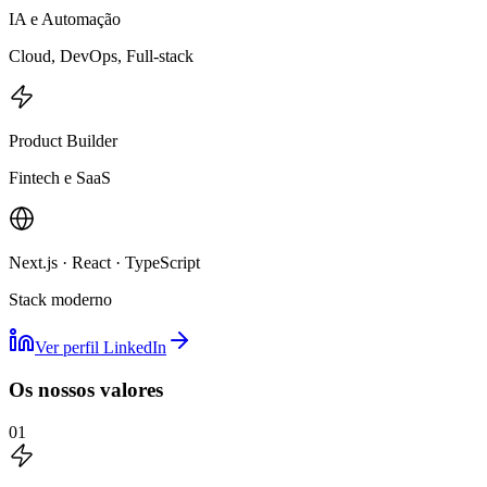
IA e Automação
Cloud, DevOps, Full-stack
Product Builder
Fintech e SaaS
Next.js · React · TypeScript
Stack moderno
Ver perfil LinkedIn
Os nossos valores
01