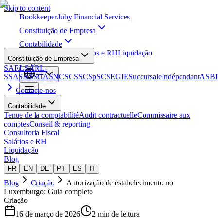
Skip to content
Bookkeeper
.lu
by Financial Services
Constituição de Empresa
Contabilidade
Consultoria Fiscal
Salários e RH
Liquidação
Constituição de Empresa
Blog
SARL
SARL-
S
SA
SAS
SCA
SNC
SCS
SCSp
SC
SE
GIE
Succursale
Indépendant
ASB
PT
Contacte-nos
Contabilidade
Tenue de la comptabilité
Audit contractuelle
Commissaire aux
comptes
Conseil & reporting
Consultoria Fiscal
Salários e RH
Liquidação
Blog
FR
EN
DE
PT
ES
IT
Blog
Criação
Autorização de estabelecimento no
Luxemburgo: Guia completo
Criação
16 de março de 2026
2 min de leitura