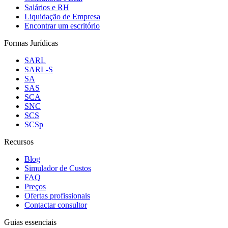
Salários e RH
Liquidação de Empresa
Encontrar um escritório
Formas Jurídicas
SARL
SARL-S
SA
SAS
SCA
SNC
SCS
SCSp
Recursos
Blog
Simulador de Custos
FAQ
Preços
Ofertas profissionais
Contactar consultor
Guias essenciais