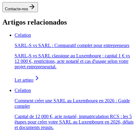
Contacte-nos
Artigos relacionados
Création
SARL-S vs SARL : Comparatif complet pour entrepreneurs
SARL-S vs SARL classique au Luxembourg : capital 1 € vs
12 000 €, restrictions, acte notarié et cas d'usage selon votre
projet entrepreneurial.
Ler artigo
Création
Comment créer une SARL au Luxembourg en 2026 : Guide
complet
Capital de 12 000 €, acte notarié, immatriculation RCS : les 5
étapes pour créer votre SARL au Luxembourg en 2026, délais
et documents requis.