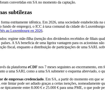
foram convertidas em SA no momento da captação.
as subtilezas
e forma estritamente idêntica. Em 2026, uma sociedade estabelecida n
 o fundo de emprego), o ICC à taxa comunal da cidade do Luxemburgo (
iétés au Luxembourg en 2026
.
dos: regime mãe-filha (isenção dos dividendos recebidos de filiais qual
países. A SA beneficia de uma ligeira vantagem para os acionistas não
nção fiscal, enquanto a distribuição de participações de uma SARL so
avés da plataforma
eCDF
nos 7 meses seguintes ao encerramento, em f
m tanto a uma SARL como a uma SA submeter o esquema abreviado, o que
sor de empresas credenciado
. Em SA, a partir do momento em que se 
, este limiar pode ser adiado graças a certas isenções, nomeadamente q
a-se tipicamente entre 8.000 € e 25.000 € para uma PME, o que pode pe