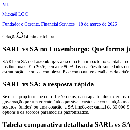
ML
Mickaël LOC
Fundador e Gerente, Financial Services
·
18 de março de 2026
Criação
14 min de leitura
SARL vs SA no Luxemburgo: Que forma ju
SARL ou SA no Luxemburgo: a escolha tem impacto no capital a mobiliz
institucionais. Em 2026, cerca de 80 % das criações de sociedades 
estruturação acionista complexa. Este comparativo detalha cada critér
SARL vs SA: a resposta rápida
Se o seu projeto reúne entre 1 e 5 sócios, não capta fundos externos 
governação por um gerente único possível, custos de constituição mod
seguros, fundos) ou uma cotação, a
SA
impõe-se: capital de 30.000 € 
options e os acordos parassociais padronizados.
Tabela comparativa detalhada SARL vs S