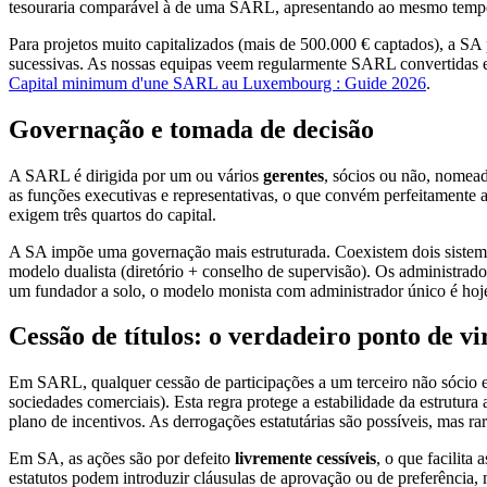
tesouraria comparável à de uma SARL, apresentando ao mesmo tempo um
Para projetos muito capitalizados (mais de 500.000 € captados), a SA
sucessivas. As nossas equipas veem regularmente SARL convertidas em
Capital minimum d'une SARL au Luxembourg : Guide 2026
.
Governação e tomada de decisão
A SARL é dirigida por um ou vários
gerentes
, sócios ou não, nomea
as funções executivas e representativas, o que convém perfeitamente a
exigem três quartos do capital.
A SA impõe uma governação mais estruturada. Coexistem dois sistema
modelo dualista (diretório + conselho de supervisão). Os administra
um fundador a solo, o modelo monista com administrador único é hoj
Cessão de títulos: o verdadeiro ponto de v
Em SARL, qualquer cessão de participações a um terceiro não sócio 
sociedades comerciais). Esta regra protege a estabilidade da estrutur
plano de incentivos. As derrogações estatutárias são possíveis, mas rar
Em SA, as ações são por defeito
livremente cessíveis
, o que facilita
estatutos podem introduzir cláusulas de aprovação ou de preferência,