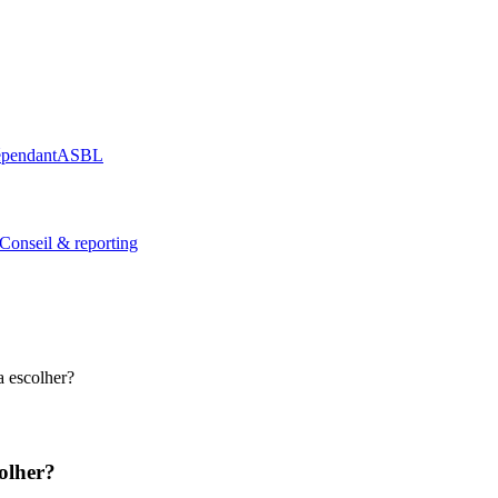
épendant
ASBL
Conseil & reporting
 escolher?
olher?