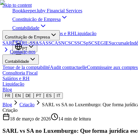
Skip to content
Bookkeeper
.lu
by Financial Services
Constituição de Empresa
Contabilidade
Consultoria Fiscal
Salários e RH
Liquidação
Constituição de Empresa
Blog
SARL
SARL-S
SA
SAS
SCA
SNC
SCS
SCSp
SC
SE
GIE
Succursale
Ind
PT
Contacte-nos
Contabilidade
Tenue de la comptabilité
Audit contractuelle
Commissaire aux comptes
Consultoria Fiscal
Salários e RH
Liquidação
Blog
FR
EN
DE
PT
ES
IT
Blog
Criação
SARL vs SA no Luxemburgo: Que forma jurídica
Criação
18 de março de 2026
14 min de leitura
SARL vs SA no Luxemburgo: Que forma jurídica esc