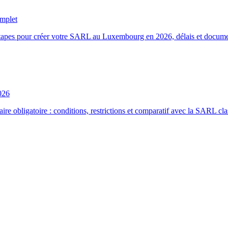
mplet
 étapes pour créer votre SARL au Luxembourg en 2026, délais et docume
026
e obligatoire : conditions, restrictions et comparatif avec la SARL cla