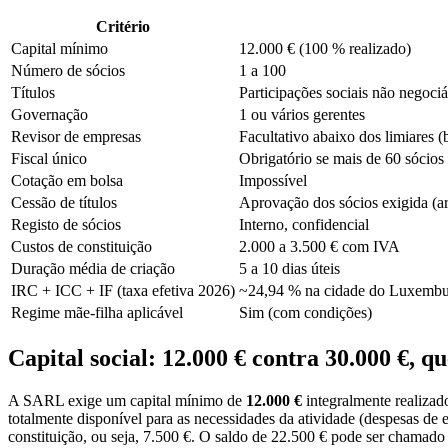
Critério
Capital mínimo
12.000 € (100 % realizado)
Número de sócios
1 a 100
Títulos
Participações sociais não negociá
Governação
1 ou vários gerentes
Revisor de empresas
Facultativo abaixo dos limiares
Fiscal único
Obrigatório se mais de 60 sócios
Cotação em bolsa
Impossível
Cessão de títulos
Aprovação dos sócios exigida (a
Registo de sócios
Interno, confidencial
Custos de constituição
2.000 a 3.500 € com IVA
Duração média de criação
5 a 10 dias úteis
IRC + ICC + IF (taxa efetiva 2026)
~24,94 % na cidade do Luxemb
Regime mãe-filha aplicável
Sim (com condições)
Capital social: 12.000 € contra 30.000 €, q
A SARL exige um capital mínimo de
12.000 €
integralmente realizad
totalmente disponível para as necessidades da atividade (despesas de
constituição, ou seja, 7.500 €. O saldo de 22.500 € pode ser chamad