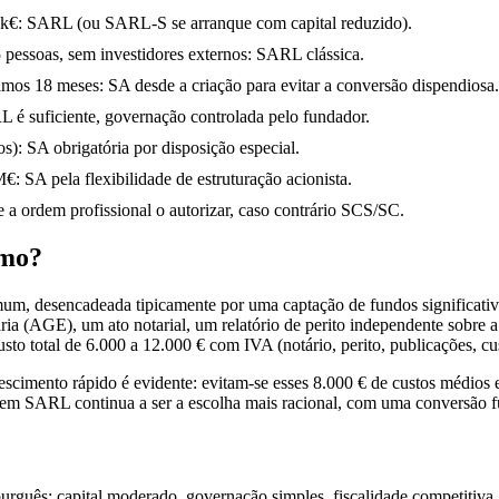
 k€: SARL (ou SARL-S se arranque com capital reduzido).
essoas, sem investidores externos: SARL clássica.
imos 18 meses: SA desde a criação para evitar a conversão dispendiosa.
 é suficiente, governação controlada pelo fundador.
): SA obrigatória por disposição especial.
€: SA pela flexibilidade de estruturação acionista.
e a ordem profissional o autorizar, caso contrário SCS/SC.
omo?
desencadeada tipicamente por uma captação de fundos significativa o
ia (AGE), um ato notarial, um relatório de perito independente sobre a 
o total de 6.000 a 12.000 € com IVA (notário, perito, publicações, cus
cimento rápido é evidente: evitam-se esses 8.000 € de custos médios 
 em SARL continua a ser a escolha mais racional, com uma conversão fu
urguês: capital moderado, governação simples, fiscalidade competitiv