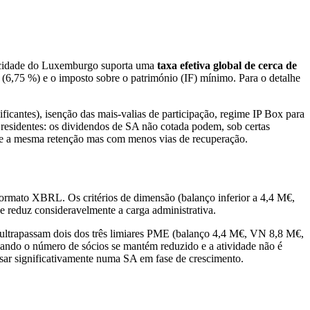
a cidade do Luxemburgo suporta uma
taxa efetiva global de cerca de
6,75 %) e o imposto sobre o património (IF) mínimo. Para o detalhe
ificantes), isenção das mais-valias de participação, regime IP Box para
 residentes: os dividendos de SA não cotada podem, sob certas
fre a mesma retenção mas com menos vias de recuperação.
ormato XBRL. Os critérios de dimensão (balanço inferior a 4,4 M€,
 reduz consideravelmente a carga administrativa.
ultrapassam dois dos três limiares PME (balanço 4,4 M€, VN 8,8 M€,
uando o número de sócios se mantém reduzido e a atividade não é
sar significativamente numa SA em fase de crescimento.