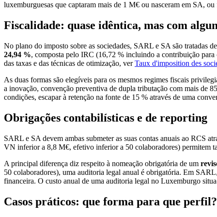
luxemburguesas que captaram mais de 1 M€ ou nasceram em SA, ou 
Fiscalidade: quase idêntica, mas com algum
No plano do imposto sobre as sociedades, SARL e SA são tratadas d
24,94 %
, composta pelo IRC (16,72 % incluindo a contribuição para
das taxas e das técnicas de otimização, ver
Taux d'imposition des soc
As duas formas são elegíveis para os mesmos regimes fiscais privilegia
a inovação, convenção preventiva de dupla tributação com mais de 85 
condições, escapar à retenção na fonte de 15 % através de uma conve
Obrigações contabilísticas e de reporting
SARL e SA devem ambas submeter as suas contas anuais ao RCS atr
VN inferior a 8,8 M€, efetivo inferior a 50 colaboradores) permite
A principal diferença diz respeito à nomeação obrigatória de um
revi
50 colaboradores), uma auditoria legal anual é obrigatória. Em SARL
financeira. O custo anual de uma auditoria legal no Luxemburgo situ
Casos práticos: que forma para que perfil?