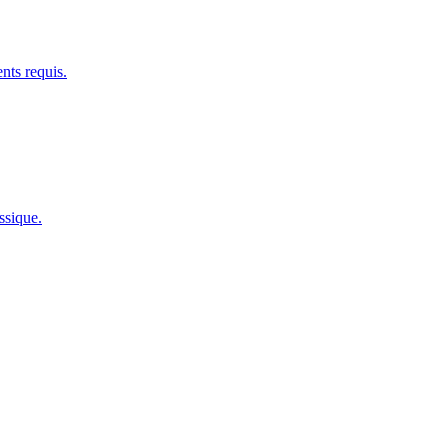
nts requis.
ssique.