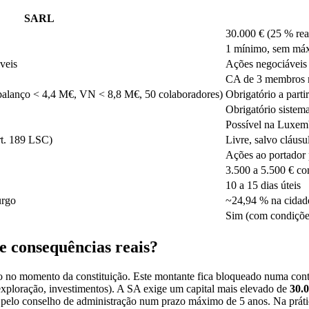
SARL
30.000 € (25 % real
1 mínimo, sem má
veis
Ações negociáveis 
CA de 3 membros m
 (balanço < 4,4 M€, VN < 8,8 M€, 50 colaboradores)
Obrigatório a part
Obrigatório sistema
Possível na Luxem
rt. 189 LSC)
Livre, salvo cláusu
Ações ao portador 
3.500 a 5.500 € c
10 a 15 dias úteis
urgo
~24,94 % na cida
Sim (com condiçõe
ue consequências reais?
o no momento da constituição. Este montante fica bloqueado numa cont
 exploração, investimentos). A SA exige um capital mais elevado de
30.0
o pelo conselho de administração num prazo máximo de 5 anos. Na práti