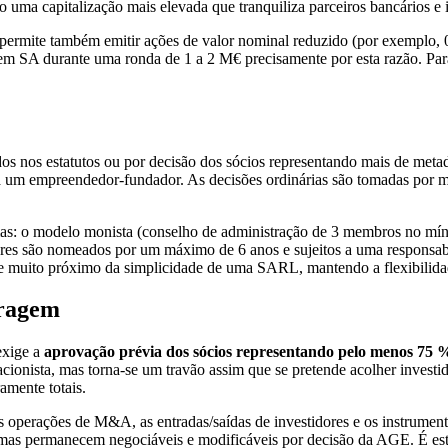
a capitalização mais elevada que tranquiliza parceiros bancários e i
 permite também emitir ações de valor nominal reduzido (por exemplo, 0
 SA durante uma ronda de 1 a 2 M€ precisamente por esta razão. Para 
dos nos estatutos ou por decisão dos sócios representando mais de me
 um empreendedor-fundador. As decisões ordinárias são tomadas por maio
s: o modelo monista (conselho de administração de 3 membros no míni
dores são nomeados por um máximo de 6 anos e sujeitos a uma responsab
e muito próximo da simplicidade de uma SARL, mantendo a flexibilidad
iragem
exige a
aprovação prévia dos sócios representando pelo menos 75 %
a acionista, mas torna-se um travão assim que se pretende acolher inves
amente totais.
 as operações de M&A, as entradas/saídas de investidores e os instrumen
 mas permanecem negociáveis e modificáveis por decisão da AGE. É esta 