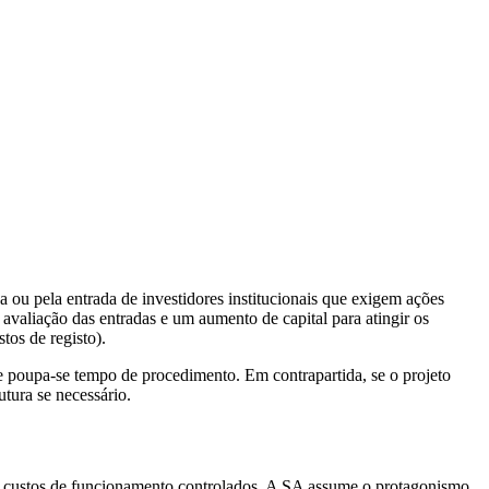
u pela entrada de investidores institucionais que exigem ações
avaliação das entradas e um aumento de capital para atingir os
tos de registo).
e poupa-se tempo de procedimento. Em contrapartida, se o projeto
tura se necessário.
a, custos de funcionamento controlados. A SA assume o protagonismo