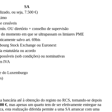
SA
izado, ou seja, 7.500 €)
ximo
e cessíveis
ín. OU diretório + conselho de supervisão
ir do momento em que se ultrapassam os limiares PME
ticamente salvo art. 69bis
bourg Stock Exchange ou Euronext
la estatutária ou acordo
possíveis (sob condições) ou nominativas
om IVA
de do Luxemburgo
s)
a bancária até à obtenção do registo no RCS, tornando-se depois
00 €
, mas apenas um quarto tem de ser efetivamente entregue na
ca, esta realização diferida permite a uma SA arrancar com uma