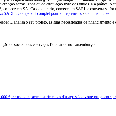
ernação formalizada ou de circulação livre dos títulos. Na prática, o c
€, comece em SA. Caso contrário, comece em SARL e converta se for ne
 SARL : Comparatif complet pour entrepreneurs
e
Comment créer un
per.lu analisa o seu projeto, as suas necessidades de financiamento e o
uição de sociedades e serviços fiduciários no Luxemburgo.
€, restrictions, acte notarié et cas d'usage selon votre projet entrepr