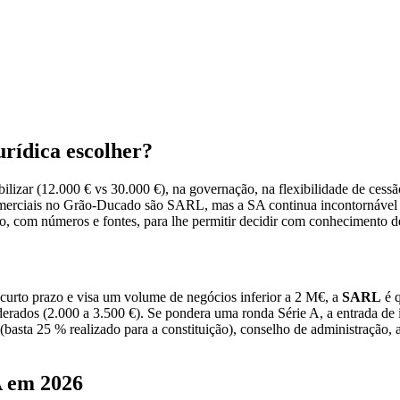
rídica escolher?
ar (12.000 € vs 30.000 €), na governação, na flexibilidade de cessão, 
comerciais no Grão-Ducado são SARL, mas a SA continua incontornável
io, com números e fontes, para lhe permitir decidir com conhecimento d
a curto prazo e visa um volume de negócios inferior a 2 M€, a
SARL
é q
erados (2.000 a 3.500 €). Se pondera uma ronda Série A, a entrada de i
(basta 25 % realizado para a constituição), conselho de administração,
A em 2026