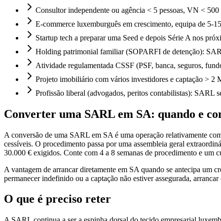
Consultor independente ou agência < 5 pessoas, VN < 500
E-commerce luxemburguês em crescimento, equipa de 5-15 p
Startup tech a preparar uma Seed e depois Série A nos próx
Holding patrimonial familiar (SOPARFI de detenção): SARL
Atividade regulamentada CSSF (PSF, banca, seguros, fundos
Projeto imobiliário com vários investidores e captação > 2 M
Profissão liberal (advogados, peritos contabilistas): SARL s
Converter uma SARL em SA: quando e c
A conversão de uma SARL em SA é uma operação relativamente comum, 
cessíveis. O procedimento passa por uma assembleia geral extraordinár
30.000 € exigidos. Conte com 4 a 8 semanas de procedimento e um cust
A vantagem de arrancar diretamente em SA quando se antecipa um cres
permanecer indefinido ou a captação não estiver assegurada, arrancar
O que é preciso reter
A SARL continua a ser a espinha dorsal do tecido empresarial luxemb