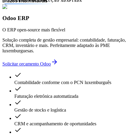
prazos intermináveis
ESCOLHA A SUA SOLUÇÃO ADAPTADA
falta de transparência
múltiplos prestadores
complexidade desnecessária
Odoo ERP
erros contabilísticos
atrasos administrativos
O ERP open-source mais flexível
Solução completa de gestão empresarial: contabilidade, faturação,
CRM, inventário e mais. Perfeitamente adaptado às PME
luxemburguesas.
Solicitar orçamento Odoo
Contabilidade conforme com o PCN luxemburguês
Faturação eletrónica automatizada
Gestão de stocks e logística
CRM e acompanhamento de oportunidades