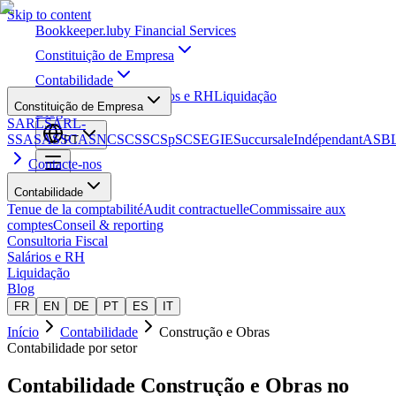
Skip to content
Bookkeeper
.lu
by Financial Services
Constituição de Empresa
Contabilidade
Consultoria Fiscal
Salários e RH
Liquidação
Constituição de Empresa
Blog
SARL
SARL-
S
SA
SAS
SCA
SNC
SCS
SCSp
SC
SE
GIE
Succursale
Indépendant
ASB
PT
Contacte-nos
Contabilidade
Tenue de la comptabilité
Audit contractuelle
Commissaire aux
comptes
Conseil & reporting
Consultoria Fiscal
Salários e RH
Liquidação
Blog
FR
EN
DE
PT
ES
IT
Início
Contabilidade
Construção e Obras
Contabilidade por setor
Contabilidade
Construção e Obras
no