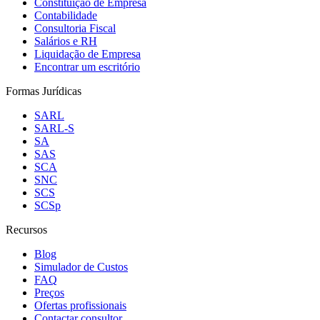
Constituição de Empresa
Contabilidade
Consultoria Fiscal
Salários e RH
Liquidação de Empresa
Encontrar um escritório
Formas Jurídicas
SARL
SARL-S
SA
SAS
SCA
SNC
SCS
SCSp
Recursos
Blog
Simulador de Custos
FAQ
Preços
Ofertas profissionais
Contactar consultor