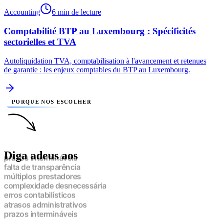
Accounting
6 min de lecture
Comptabilité BTP au Luxembourg : Spécificités
sectorielles et TVA
Autoliquidation TVA, comptabilisation à l'avancement et retenues
de garantie : les enjeux comptables du BTP au Luxembourg.
PORQUE NOS ESCOLHER
Diga adeus aos
prazos intermináveis
falta de transparência
múltiplos prestadores
complexidade desnecessária
erros contabilísticos
atrasos administrativos
prazos intermináveis