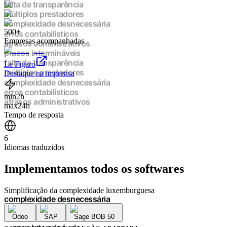
falta de transparência
múltiplos prestadores
complexidade desnecessária
500+
erros contabilísticos
Empresas acompanhadas
atrasos administrativos
prazos intermináveis
falta de transparência
Le Figaro
múltiplos prestadores
Destaque na imprensa
complexidade desnecessária
erros contabilísticos
min
2h
atrasos administrativos
max
24h
prazos intermináveis
Tempo de resposta
falta de transparência
múltiplos prestadores
6
complexidade desnecessária
Idiomas traduzidos
erros contabilísticos
atrasos administrativos
Implementamos
todos os softwares
prazos intermináveis
falta de transparência
múltiplos prestadores
Simplificação da complexidade luxemburguesa
complexidade desnecessária
erros contabilísticos
Odoo
SAP
Sage BOB 50
atrasos administrativos