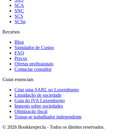
SCA
SNC
SCS
SCSp
Recursos
Blog
Simulador de Custos
FAQ
Preços
Ofertas profissionais
Contactar consultor
Guias essenciais
Criar uma SARL no Luxemburgo
Liquidação de sociedade
Guia do IVA Luxemburgo
Imposto sobre sociedades
Otimização fiscal
Tornar-se trabalhador independente
© 2026 Bookkeeper.lu - Todos os direitos reservados.