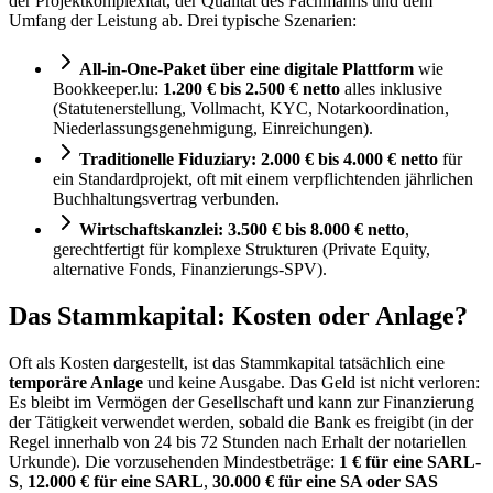
der Projektkomplexität, der Qualität des Fachmanns und dem
Umfang der Leistung ab. Drei typische Szenarien:
All-in-One-Paket über eine digitale Plattform
wie
Bookkeeper.lu:
1.200 € bis 2.500 € netto
alles inklusive
(Statutenerstellung, Vollmacht, KYC, Notarkoordination,
Niederlassungsgenehmigung, Einreichungen).
Traditionelle Fiduziary:
2.000 € bis 4.000 € netto
für
ein Standardprojekt, oft mit einem verpflichtenden jährlichen
Buchhaltungsvertrag verbunden.
Wirtschaftskanzlei:
3.500 € bis 8.000 € netto
,
gerechtfertigt für komplexe Strukturen (Private Equity,
alternative Fonds, Finanzierungs-SPV).
Das Stammkapital: Kosten oder Anlage?
Oft als Kosten dargestellt, ist das Stammkapital tatsächlich eine
temporäre Anlage
und keine Ausgabe. Das Geld ist nicht verloren:
Es bleibt im Vermögen der Gesellschaft und kann zur Finanzierung
der Tätigkeit verwendet werden, sobald die Bank es freigibt (in der
Regel innerhalb von 24 bis 72 Stunden nach Erhalt der notariellen
Urkunde). Die vorzusehenden Mindestbeträge:
1 € für eine SARL-
S
,
12.000 € für eine SARL
,
30.000 € für eine SA oder SAS