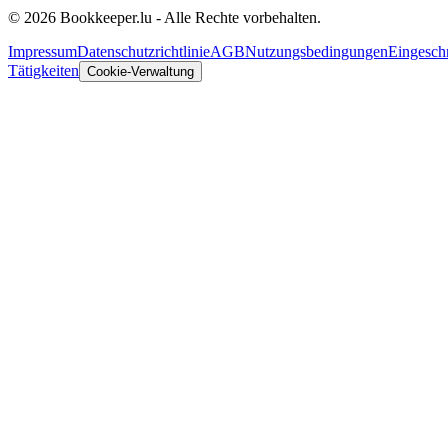
© 2026 Bookkeeper.lu - Alle Rechte vorbehalten.
Impressum
Datenschutzrichtlinie
AGB
Nutzungsbedingungen
Eingesch
Tätigkeiten
Cookie-Verwaltung