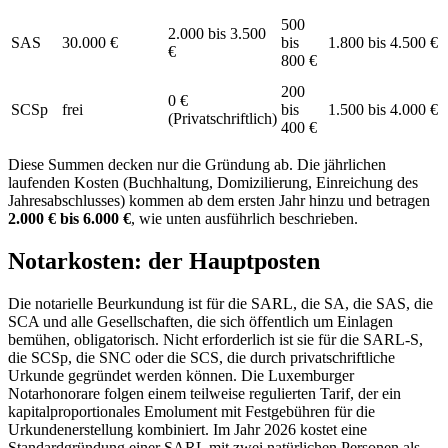
500
2.000 bis 3.500
SAS
30.000 €
bis
1.800 bis 4.500 €
€
800 €
200
0 €
SCSp
frei
bis
1.500 bis 4.000 €
(Privatschriftlich)
400 €
Diese Summen decken nur die Gründung ab. Die jährlichen
laufenden Kosten (Buchhaltung, Domizilierung, Einreichung des
Jahresabschlusses) kommen ab dem ersten Jahr hinzu und betragen
2.000 € bis 6.000 €
, wie unten ausführlich beschrieben.
Notarkosten: der Hauptposten
Die notarielle Beurkundung ist für die SARL, die SA, die SAS, die
SCA und alle Gesellschaften, die sich öffentlich um Einlagen
bemühen, obligatorisch. Nicht erforderlich ist sie für die SARL-S,
die SCSp, die SNC oder die SCS, die durch privatschriftliche
Urkunde gegründet werden können. Die Luxemburger
Notarhonorare folgen einem teilweise regulierten Tarif, der ein
kapitalproportionales Emolument mit Festgebühren für die
Urkundenerstellung kombiniert. Im Jahr 2026 kostet eine
Standardgründung einer SARL mit zwei natürlichen Personen als