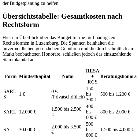
der Budgetplanung zu helfen.
Übersichtstabelle: Gesamtkosten nach
Rechtsform
Hier ein Überblick über das Budget für die fünf häufigsten
Rechtsformen in Luxemburg. Die Spannen beinhalten die
unvermeidlichen gesetzlichen Gebühren und die durchschnittlich am
Markt beobachteten Honorare, schließen jedoch das einzuzahlende
Stammkapital aus.
RESA
Form
Mindestkapital
Notar
+
Beratungshonora
RCS
150
SARL-
0 €
1 €
bis
500 bis 1.200 €
S
(Privatschriftlich)
300 €
400
1.500 bis 2.500
SARL
12.000 €
bis
800 bis 2.000 €
€
600 €
500
2.000 bis 3.500
SA
30.000 €
bis
1.500 bis 4.000 €
€
800 €