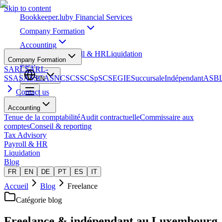
Skip to content
Bookkeeper
.lu
by Financial Services
Company Formation
Accounting
Tax Advisory
Payroll & HR
Liquidation
Company Formation
Blog
SARL
SARL-
S
SA
SAS
SCA
SNC
SCS
SCSp
SC
SE
GIE
Succursale
Indépendant
ASB
EN
Contact us
Accounting
Tenue de la comptabilité
Audit contractuelle
Commissaire aux
comptes
Conseil & reporting
Tax Advisory
Payroll & HR
Liquidation
Blog
FR
EN
DE
PT
ES
IT
Accueil
Blog
Freelance
Catégorie blog
Freelance & indépendant au Luxembourg