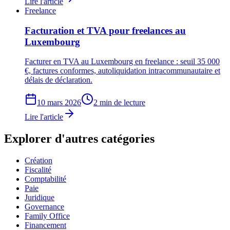
Lire l'article
Freelance
Facturation et TVA pour freelances au
Luxembourg
Facturer en TVA au Luxembourg en freelance : seuil 35 000
€, factures conformes, autoliquidation intracommunautaire et
délais de déclaration.
10 mars 2026
2 min de lecture
Lire l'article
Explorer d'autres catégories
Création
Fiscalité
Comptabilité
Paie
Juridique
Governance
Family Office
Financement