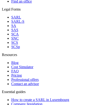
Find an office
Legal Forms
SARL
SARL-S
SA
SAS
SCA
SNC
SCS
SCSp
Resources
Blog
Cost Simulator
FAQ
Pricing
Professional offers
Contact an advisor
Essential guides
How to create a SARL in Luxembourg
Company liquidation