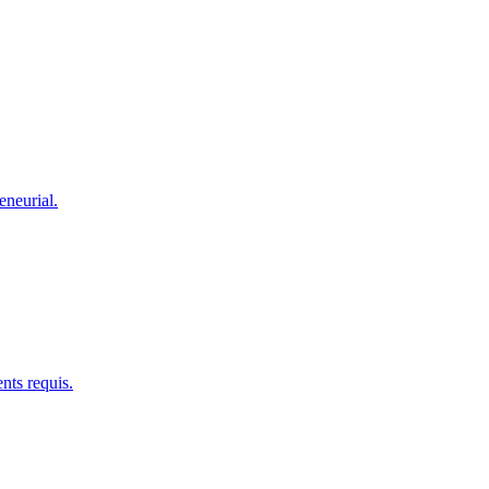
eneurial.
nts requis.