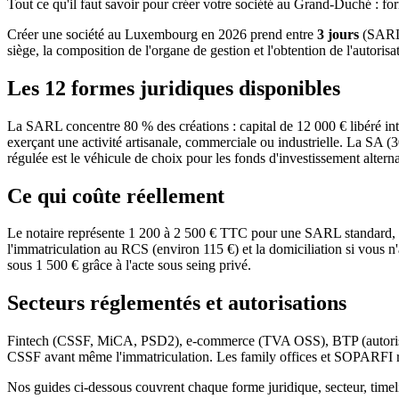
Tout ce qu'il faut savoir pour créer votre société au Grand-Duché : forme
Créer une société au Luxembourg en 2026 prend entre
3 jours
(SARL-
siège, la composition de l'organe de gestion et l'obtention de l'autorisa
Les 12 formes juridiques disponibles
La SARL concentre 80 % des créations : capital de 12 000 € libéré i
exerçant une activité artisanale, commerciale ou industrielle. La SA 
régulée est le véhicule de choix pour les fonds d'investissement alterna
Ce qui coûte réellement
Le notaire représente 1 200 à 2 500 € TTC pour une SARL standard, 2 0
l'immatriculation au RCS (environ 115 €) et la domiciliation si vou
sous 1 500 € grâce à l'acte sous seing privé.
Secteurs réglementés et autorisations
Fintech (CSSF, MiCA, PSD2), e-commerce (TVA OSS), BTP (autorisation 
CSSF avant même l'immatriculation. Les family offices et SOPARFI re
Nos guides ci-dessous couvrent chaque forme juridique, secteur, timel