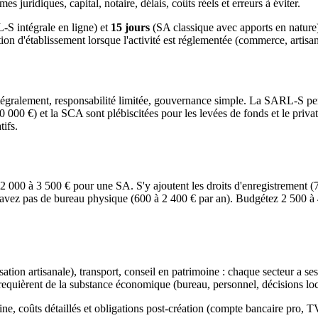
s juridiques, capital, notaire, délais, coûts réels et erreurs à éviter.
S intégrale en ligne) et
15 jours
(SA classique avec apports en nature).
tion d'établissement lorsque l'activité est réglementée (commerce, artisana
ntégralement, responsabilité limitée, gouvernance simple. La SARL-S p
(30 000 €) et la SCA sont plébiscitées pour les levées de fonds et le 
tifs.
00 à 3 500 € pour une SA. S'y ajoutent les droits d'enregistrement (75
s n'avez pas de bureau physique (600 à 2 400 € par an). Budgétez 2 5
artisanale), transport, conseil en patrimoine : chaque secteur a ses pr
quièrent de la substance économique (bureau, personnel, décisions loc
ine, coûts détaillés et obligations post-création (compte bancaire pro,