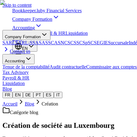
Skip to content
Bookkeeper
.lu
by Financial Services
Company Formation
Accounting
Tax Advisory
Payroll & HR
Liquidation
Company Formation
Blog
SARL
SARL-S
SA
SAS
SCA
SNC
SCS
SCSp
SC
SE
GIE
Succursale
Ind
EN
Contact us
Accounting
Tenue de la comptabilité
Audit contractuelle
Commissaire aux comptes
Tax Advisory
Payroll & HR
Liquidation
Blog
FR
EN
DE
PT
ES
IT
Accueil
Blog
Création
Catégorie blog
Création de société au Luxembourg