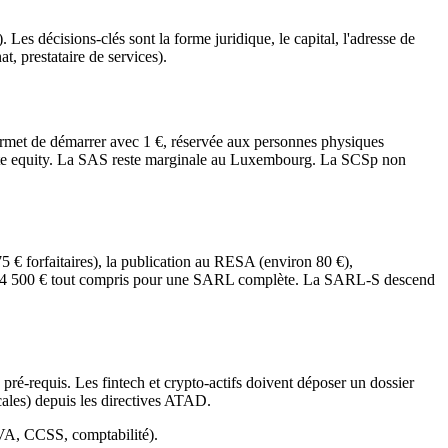
 Les décisions-clés sont la forme juridique, le capital, l'adresse de
t, prestataire de services).
ermet de démarrer avec 1 €, réservée aux personnes physiques
private equity. La SAS reste marginale au Luxembourg. La SCSp non
 € forfaitaires), la publication au RESA (environ 80 €),
00 à 4 500 € tout compris pour une SARL complète. La SARL-S descend
é-requis. Les fintech et crypto-actifs doivent déposer un dossier
ales) depuis les directives ATAD.
 TVA, CCSS, comptabilité).