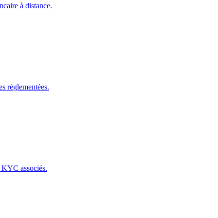
ncaire à distance.
es réglementées.
s KYC associés.