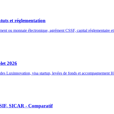
tuts et réglementation
ment ou monnaie électronique, agrément CSSF, capital réglementaire 
let 2026
ides Luxinnovation, visa startup, levées de fonds et accompagnement H
 SIF, SICAR - Comparatif