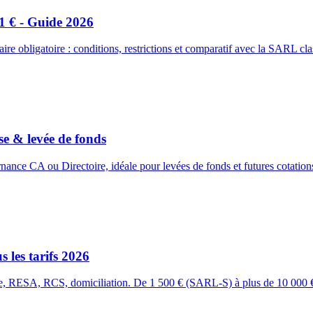
1 € - Guide 2026
e obligatoire : conditions, restrictions et comparatif avec la SARL cla
e & levée de fonds
nce CA ou Directoire, idéale pour levées de fonds et futures cotations
 les tarifs 2026
re, RESA, RCS, domiciliation. De 1 500 € (SARL-S) à plus de 10 000 