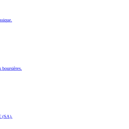
ssique.
 boursières.
€ (SA).