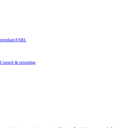
épendant
ASBL
Conseil & reporting