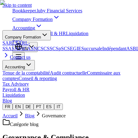
Skip to content
Bookkeeper
.lu
by Financial Services
Company Formation
Accounting
Tax Advisory
Payroll & HR
Liquidation
Company Formation
Blog
SARL
SARL-
S
SA
SAS
SCA
SNC
SCS
SCSp
SC
SE
GIE
Succursale
Indépendant
ASB
EN
Contact us
Accounting
Tenue de la comptabilité
Audit contractuelle
Commissaire aux
comptes
Conseil & reporting
Tax Advisory
Payroll & HR
Liquidation
Blog
FR
EN
DE
PT
ES
IT
Accueil
Blog
Governance
Catégorie blog
Governance & Compliance