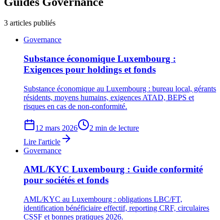
Guides
Governance
3
articles publiés
Governance
Substance économique Luxembourg :
Exigences pour holdings et fonds
Substance économique au Luxembourg : bureau local, gérants
résidents, moyens humains, exigences ATAD, BEPS et
risques en cas de non-conformité.
12 mars 2026
2 min de lecture
Lire l'article
Governance
AML/KYC Luxembourg : Guide conformité
pour sociétés et fonds
AML/KYC au Luxembourg : obligations LBC/FT,
identification bénéficiaire effectif, reporting CRF, circulaires
CSSF et bonnes pratiques 2026.