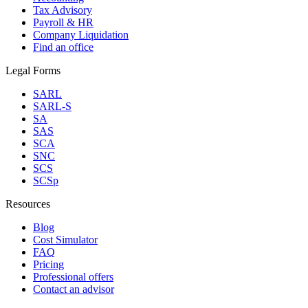
Tax Advisory
Payroll & HR
Company Liquidation
Find an office
Legal Forms
SARL
SARL-S
SA
SAS
SCA
SNC
SCS
SCSp
Resources
Blog
Cost Simulator
FAQ
Pricing
Professional offers
Contact an advisor