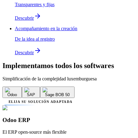
Transparentes y fijas
Descubrir
Acompañamiento en la creación
De la idea al registro
Descubrir
Implementamos
todos los softwares
Simplificación de la complejidad luxemburguesa
Odoo
SAP
Sage BOB 50
ELIJA SU SOLUCIÓN ADAPTADA
Odoo ERP
El ERP open-source más flexible