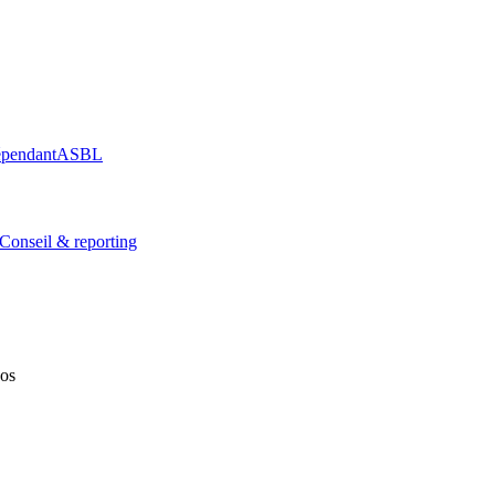
épendant
ASBL
Conseil & reporting
vos