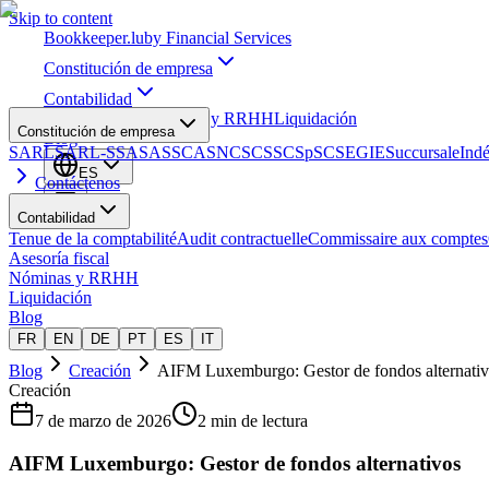
Skip to content
Bookkeeper
.lu
by Financial Services
Constitución de empresa
Contabilidad
Asesoría fiscal
Nóminas y RRHH
Liquidación
Constitución de empresa
Blog
SARL
SARL-S
SA
SAS
SCA
SNC
SCS
SCSp
SC
SE
GIE
Succursale
Ind
ES
Contáctenos
Contabilidad
Tenue de la comptabilité
Audit contractuelle
Commissaire aux comptes
Asesoría fiscal
Nóminas y RRHH
Liquidación
Blog
FR
EN
DE
PT
ES
IT
Blog
Creación
AIFM Luxemburgo: Gestor de fondos alternati
Creación
7 de marzo de 2026
2 min de lectura
AIFM Luxemburgo: Gestor de fondos alternativos