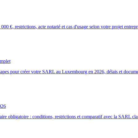
€, restrictions, acte notarié et cas d'usage selon votre projet entrepr
mplet
 étapes pour créer votre SARL au Luxembourg en 2026, délais et docume
026
e obligatoire : conditions, restrictions et comparatif avec la SARL cla