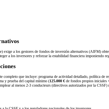
nativos
 exige a los gestores de fondos de inversión alternativos (AIFM) obt
r a los inversores y reforzar la estabilidad financiera imponiendo regl
ciones
 completo que incluye: programa de actividad detallado, política de rem
ma y prueba del capital mínimo (
125.000 €
de fondos propios iniciales 
mplear al menos 2-3 conducteurs (directivos autorizados por la CSSF)
 a la CSSF y a los reguladores nacionales de los inversores