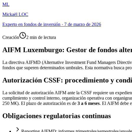
ML
Mickaël LOC
Experto en fondos de inversión
·
7 de marzo de 2026
Creación
2 min de lectura
AIFM Luxemburgo: Gestor de fondos alter
La directiva AIFMD (Alternative Investment Fund Managers Directive)
fondos que superen determinados umbrales. Esta normativa busca protege
Autorización CSSF: procedimiento y condi
La solicitud de autorización AIFM ante la CSSF requiere un expediente
cumplimiento y control interno, organización operativa con organigra
250 M€). El plazo de autorización es de
3 a 6 meses
. El AIFM debe e
Obligaciones regulatorias continuas
Reporting AIFMD: informes trimestrales/semestrales/anuales