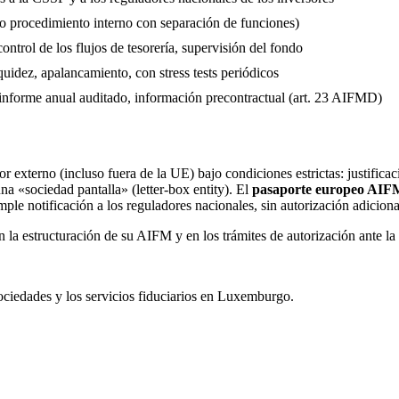
 o procedimiento interno con separación de funciones)
control de los flujos de tesorería, supervisión del fondo
iquidez, apalancamiento, con stress tests periódicos
, informe anual auditado, información precontractual (art. 23 AIFMD)
externo (incluso fuera de la UE) bajo condiciones estrictas: justificac
a «sociedad pantalla» (letter-box entity). El
pasaporte europeo AI
le notificación a los reguladores nacionales, sin autorización adiciona
la estructuración de su AIFM y en los trámites de autorización ante l
ociedades y los servicios fiduciarios en Luxemburgo.