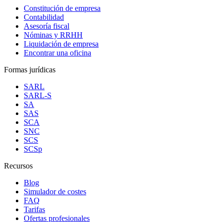
Constitución de empresa
Contabilidad
Asesoría fiscal
Nóminas y RRHH
Liquidación de empresa
Encontrar una oficina
Formas jurídicas
SARL
SARL-S
SA
SAS
SCA
SNC
SCS
SCSp
Recursos
Blog
Simulador de costes
FAQ
Tarifas
Ofertas profesionales