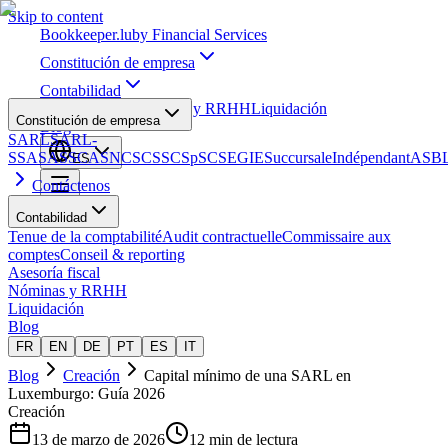
Skip to content
Bookkeeper
.lu
by Financial Services
Constitución de empresa
Contabilidad
Asesoría fiscal
Nóminas y RRHH
Liquidación
Constitución de empresa
Blog
SARL
SARL-
S
SA
SAS
SCA
SNC
SCS
SCSp
SC
SE
GIE
Succursale
Indépendant
ASB
ES
Contáctenos
Contabilidad
Tenue de la comptabilité
Audit contractuelle
Commissaire aux
comptes
Conseil & reporting
Asesoría fiscal
Nóminas y RRHH
Liquidación
Blog
FR
EN
DE
PT
ES
IT
Blog
Creación
Capital mínimo de una SARL en
Luxemburgo: Guía 2026
Creación
13 de marzo de 2026
12 min de lectura