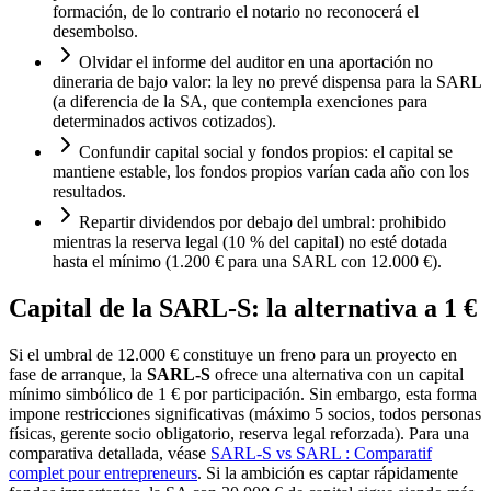
formación, de lo contrario el notario no reconocerá el
desembolso.
Olvidar el informe del auditor en una aportación no
dineraria de bajo valor: la ley no prevé dispensa para la SARL
(a diferencia de la SA, que contempla exenciones para
determinados activos cotizados).
Confundir capital social y fondos propios: el capital se
mantiene estable, los fondos propios varían cada año con los
resultados.
Repartir dividendos por debajo del umbral: prohibido
mientras la reserva legal (10 % del capital) no esté dotada
hasta el mínimo (1.200 € para una SARL con 12.000 €).
Capital de la SARL-S: la alternativa a 1 €
Si el umbral de 12.000 € constituye un freno para un proyecto en
fase de arranque, la
SARL-S
ofrece una alternativa con un capital
mínimo simbólico de 1 € por participación. Sin embargo, esta forma
impone restricciones significativas (máximo 5 socios, todos personas
físicas, gerente socio obligatorio, reserva legal reforzada). Para una
comparativa detallada, véase
SARL-S vs SARL : Comparatif
complet pour entrepreneurs
. Si la ambición es captar rápidamente